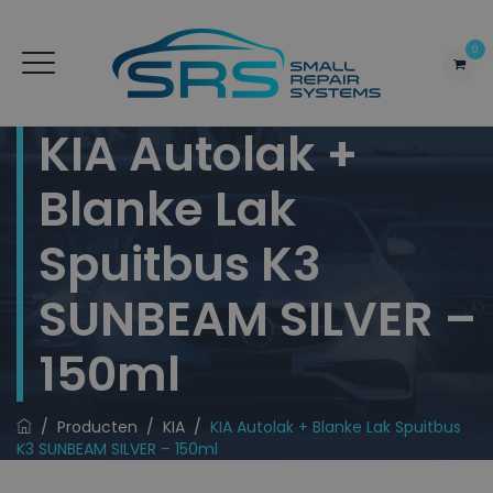
0
KIA Autolak +
Blanke Lak
Spuitbus K3
SUNBEAM SILVER –
150ml
/
Producten
/
KIA
/
KIA Autolak + Blanke Lak Spuitbus
K3 SUNBEAM SILVER – 150ml