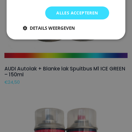
ALLES ACCEPTEREN
DETAILS WEERGEVEN
AUDI Autolak + Blanke lak Spuitbus M1 ICE GREEN
– 150ml
€
24,50