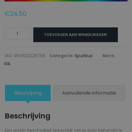
€
24,50
KIA
TOEVOEGEN AAN WINKELWAGEN
Autolak
+
Blanke
SKU:
9506122226768
Categorie:
Spuitbus
Merk:
lak
KIA
Spuitbus
K3
SUNBEAM
Beschrijving
Aanvullende informatie
SILVER
-
150ml
Beschrijving
aantal
Een groter beschadigd oppervlak van je auto behandel je