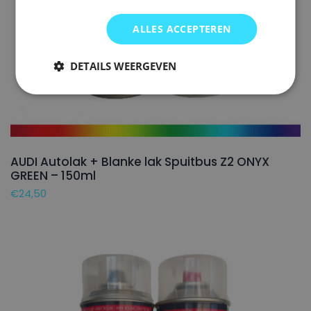
ALLES ACCEPTEREN
DETAILS WEERGEVEN
AUDI Autolak + Blanke lak Spuitbus Z2 ONYX
GREEN – 150ml
€
24,50