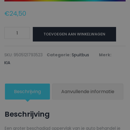
€
24,50
KIA
TOEVOEGEN AAN WINKELWAGEN
Autolak
+
Blanke
SKU:
9505121793523
Categorie:
Spuitbus
Merk:
lak
KIA
Spuitbus
K2
INDIGO
Beschrijving
Aanvullende informatie
BLUE
-
150ml
Beschrijving
aantal
Een groter beschadigd oppervlak van je auto behandel je