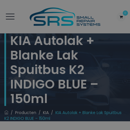
0
KIA Autolak +
Blanke Lak
Spuitbus K2
INDIGO BLUE –
150ml
/
Producten
/
KIA
/
KIA Autolak + Blanke Lak Spuitbus
K2 INDIGO BLUE – 150ml