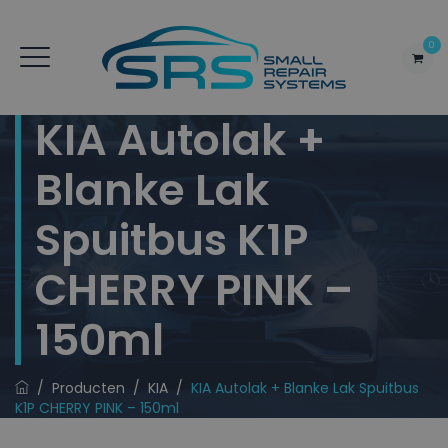
0
KIA Autolak +
Blanke Lak
Spuitbus K1P
CHERRY PINK –
150ml
/
Producten
/
KIA
/
KIA Autolak + Blanke Lak Spuitbus
K1P CHERRY PINK – 150ml