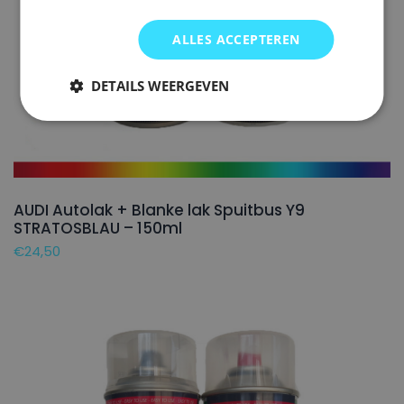
ALLES ACCEPTEREN
DETAILS WEERGEVEN
AUDI Autolak + Blanke lak Spuitbus Y9
STRATOSBLAU – 150ml
€
24,50