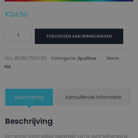
€
24,50
KIA
TOEVOEGEN AAN WINKELWAGEN
Autolak
+
Blanke
SKU:
9508471697312
Categorie:
Spuitbus
Merk:
lak
KIA
Spuitbus
K1P
CHERRY
Beschrijving
Aanvullende informatie
PINK
-
150ml
Beschrijving
aantal
Een groter beschadigd oppervlak van je auto behandel je