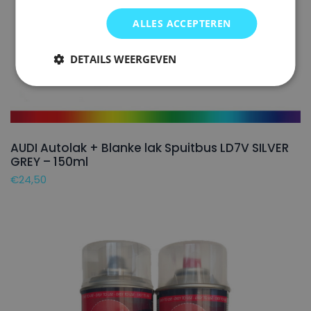
ALLES ACCEPTEREN
DETAILS WEERGEVEN
AUDI Autolak + Blanke lak Spuitbus LD7V SILVER
GREY – 150ml
€
24,50