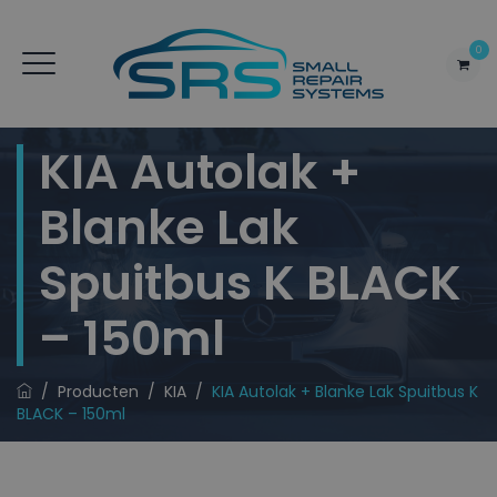
0
KIA Autolak +
Blanke Lak
Spuitbus K BLACK
– 150ml
/
Producten
/
KIA
/
KIA Autolak + Blanke Lak Spuitbus K
BLACK – 150ml