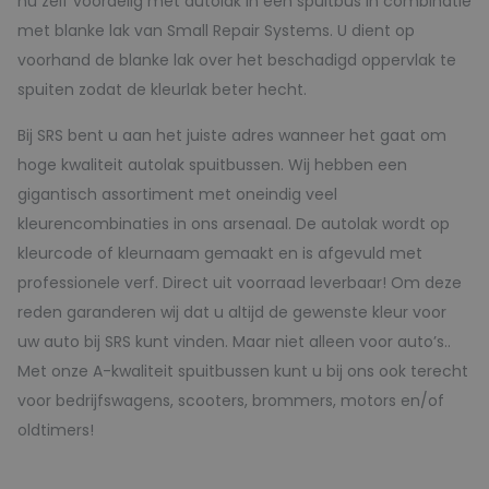
nu zelf voordelig met autolak in een spuitbus in combinatie
met blanke lak van Small Repair Systems. U dient op
voorhand de blanke lak over het beschadigd oppervlak te
spuiten zodat de kleurlak beter hecht.
Bij SRS bent u aan het juiste adres wanneer het gaat om
hoge kwaliteit autolak spuitbussen. Wij hebben een
gigantisch assortiment met oneindig veel
kleurencombinaties in ons arsenaal. De autolak wordt op
kleurcode of kleurnaam gemaakt en is afgevuld met
professionele verf. Direct uit voorraad leverbaar! Om deze
reden garanderen wij dat u altijd de gewenste kleur voor
uw auto bij SRS kunt vinden. Maar niet alleen voor auto’s..
Met onze A-kwaliteit spuitbussen kunt u bij ons ook terecht
voor bedrijfswagens, scooters, brommers, motors en/of
oldtimers!