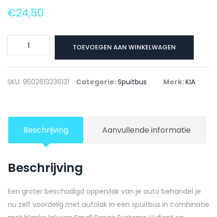
€
24,50
KIA
TOEVOEGEN AAN WINKELWAGEN
Autolak
+
Blanke
SKU:
9502613236131
Categorie:
Spuitbus
Merk:
KIA
lak
Spuitbus
IYR
Beschrijving
Aanvullende informatie
SPICY
RED
-
Beschrijving
150ml
aantal
Een groter beschadigd oppervlak van je auto behandel je
nu zelf voordelig met autolak in een spuitbus in combinatie