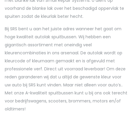
met blanke lak van Small Repair Systems. U dient op
voorhand de blanke lak over het beschadigd oppervlak te
spuiten zodat de kleurlak beter hecht.
Bij SRS bent u aan het juiste adres wanneer het gaat om
hoge kwaliteit autolak spuitbussen. Wij hebben een
gigantisch assortiment met oneindig veel
kleurencombinaties in ons arsenaal. De autolak wordt op
kleurcode of kleurnaam gemaakt en is afgevuld met
professionele verf. Direct uit voorraad leverbaar! Om deze
reden garanderen wij dat u altijd de gewenste kleur voor
uw auto bij SRS kunt vinden. Maar niet alleen voor auto’s..
Met onze A-kwaliteit spuitbussen kunt u bij ons ook terecht
voor bedrijfswagens, scooters, brommers, motors en/of
oldtimers!