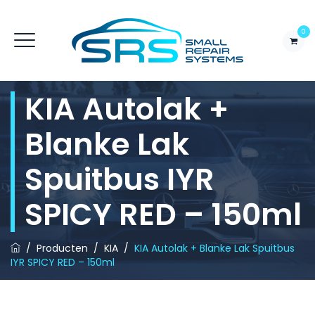
0
KIA Autolak +
Blanke Lak
Spuitbus IYR
SPICY RED – 150ml
/
Producten
/
KIA
/
KIA Autolak + Blanke Lak Spuitbus
IYR SPICY RED – 150ml