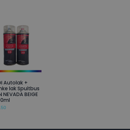
I Autolak +
nke lak Spuitbus
N NEVADA BEIGE
50ml
,50