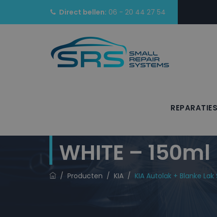
Direct bellen:
06 - 20 44 27 54
REPARATIE
KIA Autolak + 
WHITE – 150ml
/
Producten
/
KIA
/
KIA Autolak + Blanke La