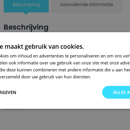
Beschrijving
Aanvullende informatie
Beschrijving
Een groter beschadigd oppervlak van je auto behandel je nu ze
e maakt gebruik van cookies.
combinatie met blanke lak van Small Repair Systems. U dient
kies om inhoud en advertenties te personaliseren en om ons ver
oppervlak te spuiten zodat de kleurlak beter hecht.
len ook informatie over uw gebruik van onze site met onze adver
Bij SRS bent u aan het juiste adres wanneer het gaat om hoge 
 die deze kunnen combineren met andere informatie die u aan hen
n verzameld door uw gebruik van hun diensten.
gigantisch assortiment met oneindig veel kleurencombinaties 
of kleurnaam gemaakt en is afgevuld met professionele verf. 
ERGEVEN
ALLES 
garanderen wij dat u altijd de gewenste kleur voor uw auto bij 
onze A-kwaliteit spuitbussen kunt u bij ons ook terecht voor 
oldtimers!