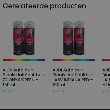
Gerelateerde producten
AUDI Autolak +
AUDI Autolak +
AUD
Blanke lak Spuitbus
Blanke lak Spuitbus
Bla
Z2 ONYX GREEN –
LA3V INDIANA RED –
LA1
150ml
150ml
– 1
€
24,50
€
24,50
€
24