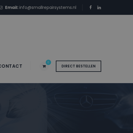
Email:
info@smallrepairsystems.nl
0
CONTACT
DIRECT BESTELLEN
 GWP GLACIER