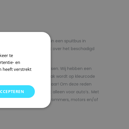
lf voordelig met autolak in een spuitbus in
 op voorhand de blanke lak over het beschadigd
keer te
tentie- en
kwaliteit autolak spuitbussen. Wij hebben een
 heeft verstrekt
in ons arsenaal. De autolak wordt op kleurcode
Direct uit voorraad leverbaar! Om deze reden
ACCEPTEREN
SRS kunt vinden. Maar niet alleen voor auto’s.. Met
bedrijfswagens, scooters, brommers, motors en/of