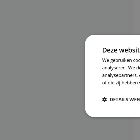
Deze websit
We gebruiken coo
analyseren. We de
analysepartners,
of die zij hebbe
DETAILS WE