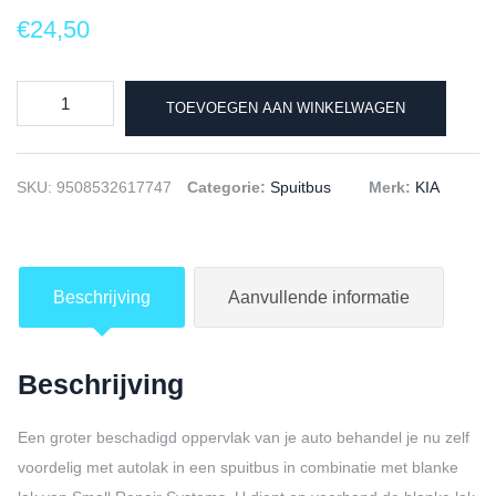
€
24,50
KIA
TOEVOEGEN AAN WINKELWAGEN
Autolak
+
Blanke
SKU:
9508532617747
Categorie:
Spuitbus
Merk:
KIA
lak
Spuitbus
GLB
Beschrijving
Aanvullende informatie
GLACIER
-
150ml
Beschrijving
aantal
Een groter beschadigd oppervlak van je auto behandel je nu zelf
voordelig met autolak in een spuitbus in combinatie met blanke