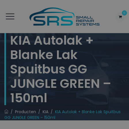
0
KIA Autolak +
Blanke Lak
Spuitbus GG
JUNGLE GREEN –
150ml
/
Producten
/
KIA
/
KIA Autolak + Blanke Lak Spuitbus
GG JUNGLE GREEN – 150ml