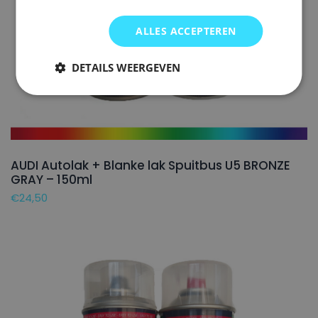
ALLES ACCEPTEREN
DETAILS WEERGEVEN
AUDI Autolak + Blanke lak Spuitbus U5 BRONZE
GRAY – 150ml
€
24,50