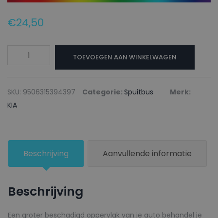
€
24,50
KIA
TOEVOEGEN AAN WINKELWAGEN
Autolak
+
Blanke
SKU:
9506315394397
Categorie:
Spuitbus
Merk:
lak
KIA
Spuitbus
GG
JUNGLE
Beschrijving
Aanvullende informatie
GREEN
-
150ml
Beschrijving
aantal
Een groter beschadigd oppervlak van je auto behandel je