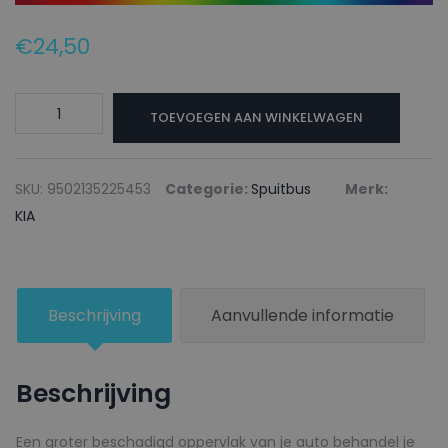
€
24,50
KIA
TOEVOEGEN AAN WINKELWAGEN
Autolak
+
Blanke
SKU:
9502135225453
Categorie:
Spuitbus
Merk:
lak
KIA
Spuitbus
EXG
EXPERIENCE
Beschrijving
Aanvullende informatie
GREEN
-
150ml
Beschrijving
aantal
Een groter beschadigd oppervlak van je auto behandel je