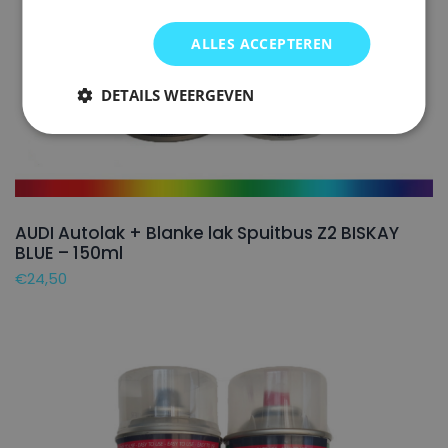
ALLES ACCEPTEREN
DETAILS WEERGEVEN
AUDI Autolak + Blanke lak Spuitbus Z2 BISKAY
BLUE – 150ml
€
24,50