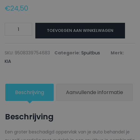
€
24,50
KIA
TOEVOEGEN AAN WINKELWAGEN
Autolak
+
Blanke
SKU:
9508339754683
Categorie:
Spuitbus
Merk:
lak
KIA
Spuitbus
EXB
PANSKY
Beschrijving
Aanvullende informatie
-
150ml
aantal
Beschrijving
Een groter beschadigd oppervlak van je auto behandel je