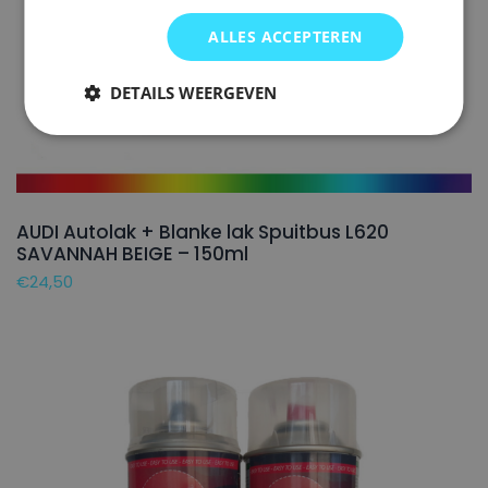
ALLES ACCEPTEREN
DETAILS WEERGEVEN
AUDI Autolak + Blanke lak Spuitbus L620
SAVANNAH BEIGE – 150ml
€
24,50