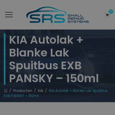
0
KIA Autolak +
Blanke Lak
Spuitbus EXB
PANSKY – 150ml
/
Producten
/
KIA
/
KIA Autolak + Blanke Lak Spuitbus
EXB PANSKY – 150ml