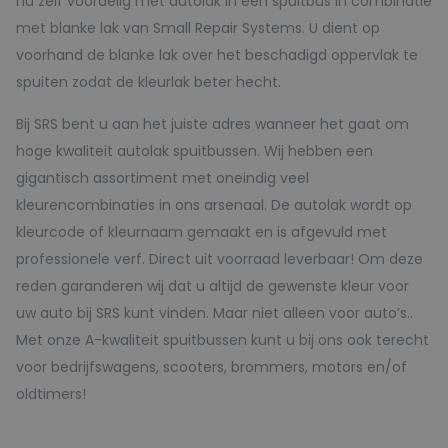
nu zelf voordelig met autolak in een spuitbus in combinatie
met blanke lak van Small Repair Systems. U dient op
voorhand de blanke lak over het beschadigd oppervlak te
spuiten zodat de kleurlak beter hecht.
Bij SRS bent u aan het juiste adres wanneer het gaat om
hoge kwaliteit autolak spuitbussen. Wij hebben een
gigantisch assortiment met oneindig veel
kleurencombinaties in ons arsenaal. De autolak wordt op
kleurcode of kleurnaam gemaakt en is afgevuld met
professionele verf. Direct uit voorraad leverbaar! Om deze
reden garanderen wij dat u altijd de gewenste kleur voor
uw auto bij SRS kunt vinden. Maar niet alleen voor auto’s..
Met onze A-kwaliteit spuitbussen kunt u bij ons ook terecht
voor bedrijfswagens, scooters, brommers, motors en/of
oldtimers!