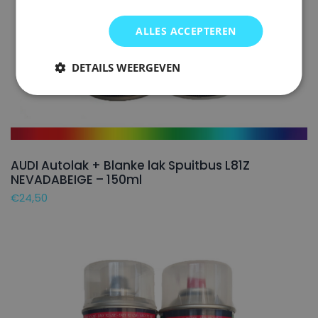
ALLES ACCEPTEREN
DETAILS WEERGEVEN
AUDI Autolak + Blanke lak Spuitbus L81Z
NEVADABEIGE – 150ml
€
24,50