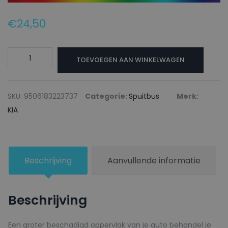
€
24,50
KIA
TOEVOEGEN AAN WINKELWAGEN
Autolak
+
Blanke
SKU:
9506183223737
Categorie:
Spuitbus
Merk:
lak
KIA
Spuitbus
ERG
EVERLASTING
Beschrijving
Aanvullende informatie
GREY
-
150ml
Beschrijving
aantal
Een groter beschadigd oppervlak van je auto behandel je