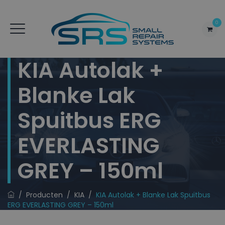
0
KIA Autolak +
Blanke Lak
Spuitbus ERG
EVERLASTING
GREY – 150ml
/
Producten
/
KIA
/
KIA Autolak + Blanke Lak Spuitbus
ERG EVERLASTING GREY – 150ml