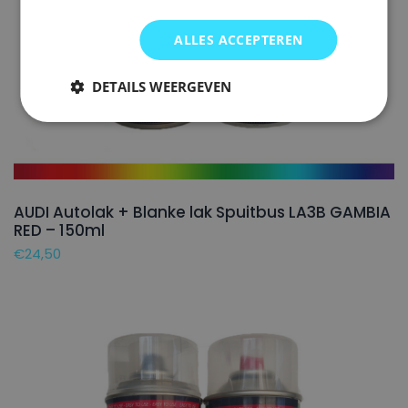
ALLES ACCEPTEREN
DETAILS WEERGEVEN
AUDI Autolak + Blanke lak Spuitbus LA3B GAMBIA
RED – 150ml
€
24,50