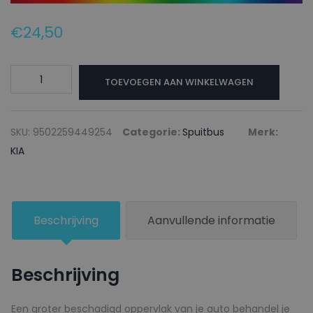
€
24,50
KIA
TOEVOEGEN AAN WINKELWAGEN
Autolak
+
Blanke
SKU:
9502259449254
Categorie:
Spuitbus
Merk:
lak
KIA
Spuitbus
EK
BRIGHT
Beschrijving
Aanvullende informatie
SAPPHIRE
-
150ml
Beschrijving
aantal
Een groter beschadigd oppervlak van je auto behandel je