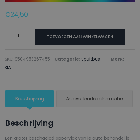
€
24,50
KIA
TOEVOEGEN AAN WINKELWAGEN
Autolak
+
Blanke
SKU:
9504953267455
Categorie:
Spuitbus
Merk:
lak
KIA
Spuitbus
DR
DARK
Beschrijving
Aanvullende informatie
RED
(ASIA
COMBI)
Beschrijving
-
150ml
Een groter beschadigd oppervlak van je auto behandel je