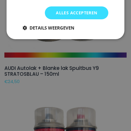
ALLES ACCEPTEREN
DETAILS WEERGEVEN
AUDI Autolak + Blanke lak Spuitbus Y9
STRATOSBLAU – 150ml
€
24,50