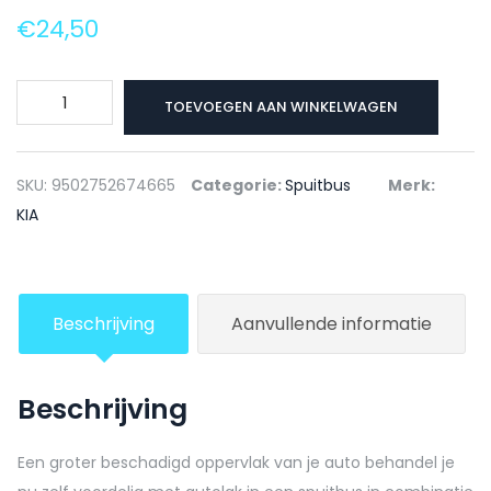
€
24,50
KIA
TOEVOEGEN AAN WINKELWAGEN
Autolak
+
Blanke
SKU:
9502752674665
Categorie:
Spuitbus
Merk:
lak
KIA
Spuitbus
DC
PALE
Beschrijving
Aanvullende informatie
VIOLET
-
150ml
Beschrijving
aantal
Een groter beschadigd oppervlak van je auto behandel je