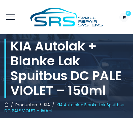
0
KIA Autolak +
Blanke Lak
Spuitbus DC PALE
VIOLET – 150ml
/
Producten
/
KIA
/
KIA Autolak + Blanke Lak Spuitbus
DC PALE VIOLET – 150ml