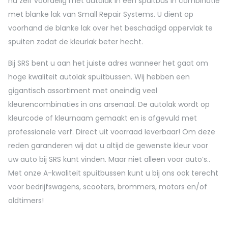
nu zelf voordelig met autolak in een spuitbus in combinatie
met blanke lak van Small Repair Systems. U dient op
voorhand de blanke lak over het beschadigd oppervlak te
spuiten zodat de kleurlak beter hecht.
Bij SRS bent u aan het juiste adres wanneer het gaat om
hoge kwaliteit autolak spuitbussen. Wij hebben een
gigantisch assortiment met oneindig veel
kleurencombinaties in ons arsenaal. De autolak wordt op
kleurcode of kleurnaam gemaakt en is afgevuld met
professionele verf. Direct uit voorraad leverbaar! Om deze
reden garanderen wij dat u altijd de gewenste kleur voor
uw auto bij SRS kunt vinden. Maar niet alleen voor auto’s..
Met onze A-kwaliteit spuitbussen kunt u bij ons ook terecht
voor bedrijfswagens, scooters, brommers, motors en/of
oldtimers!