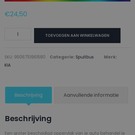
€
24,50
KIA
TOEVOEGEN AAN WINKELWAGEN
Autolak
+
Blanke
SKU:
9506751961580
Categorie:
Spuitbus
Merk:
lak
KIA
Spuitbus
CN
ATLANTIC
Beschrijving
Aanvullende informatie
BLUE
-
150ml
Beschrijving
aantal
Een groter beschadigd oppervlak van je auto behandel je