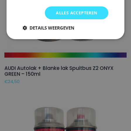
ALLES ACCEPTEREN
DETAILS WEERGEVEN
AUDI Autolak + Blanke lak Spuitbus Z2 ONYX
GREEN – 150ml
€
24,50