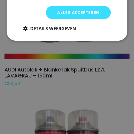
ALLES ACCEPTEREN
DETAILS WEERGEVEN
AUDI Autolak + Blanke lak Spuitbus LZ7L
LAVAGRAU – 150ml
€
24,50