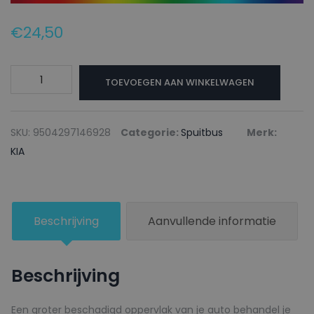
€
24,50
KIA
TOEVOEGEN AAN WINKELWAGEN
Autolak
+
Blanke
SKU:
9504297146928
Categorie:
Spuitbus
Merk:
lak
KIA
Spuitbus
C5M
CAFE
Beschrijving
Aanvullende informatie
MOCHA
-
150ml
Beschrijving
aantal
Een groter beschadigd oppervlak van je auto behandel je