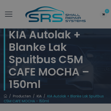
0
KIA Autolak +
Blanke Lak
Spuitbus C5M
CAFE MOCHA –
150ml
/
Producten
/
KIA
/
KIA Autolak + Blanke Lak Spuitbus
C5M CAFE MOCHA – 150ml