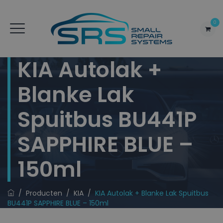
0
KIA Autolak +
Blanke Lak
Spuitbus BU441P
SAPPHIRE BLUE –
150ml
/
Producten
/
KIA
/
KIA Autolak + Blanke Lak Spuitbus
BU441P SAPPHIRE BLUE – 150ml