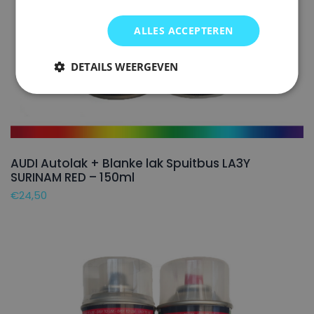
ALLES ACCEPTEREN
DETAILS WEERGEVEN
AUDI Autolak + Blanke lak Spuitbus LA3Y
SURINAM RED – 150ml
€
24,50