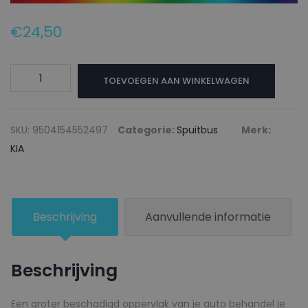
€
24,50
KIA
TOEVOEGEN AAN WINKELWAGEN
Autolak
+
Blanke
SKU:
9504154552497
Categorie:
Spuitbus
Merk:
lak
KIA
Spuitbus
BU441P
SAPPHIRE
Beschrijving
Aanvullende informatie
BLUE
-
150ml
Beschrijving
aantal
Een groter beschadigd oppervlak van je auto behandel je