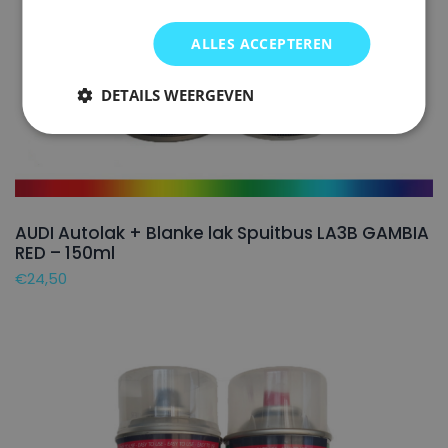
ALLES ACCEPTEREN
DETAILS WEERGEVEN
AUDI Autolak + Blanke lak Spuitbus LA3B GAMBIA
RED – 150ml
€
24,50