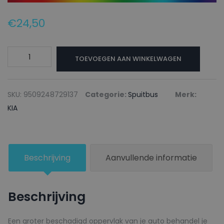
€
24,50
KIA
TOEVOEGEN AAN WINKELWAGEN
Autolak
+
Blanke
SKU:
9509248729137
Categorie:
Spuitbus
Merk:
lak
KIA
Spuitbus
BNB
INTELLIGENCY
Beschrijving
Aanvullende informatie
BLUE
-
150ml
Beschrijving
aantal
Een groter beschadigd oppervlak van je auto behandel je