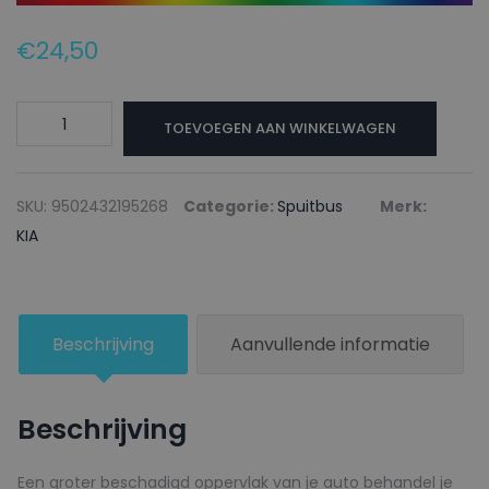
€
24,50
KIA
TOEVOEGEN AAN WINKELWAGEN
Autolak
+
Blanke
SKU:
9502432195268
Categorie:
Spuitbus
Merk:
lak
KIA
Spuitbus
BD5
OLIVE
Beschrijving
Aanvullende informatie
GREEN
-
150ml
Beschrijving
aantal
Een groter beschadigd oppervlak van je auto behandel je