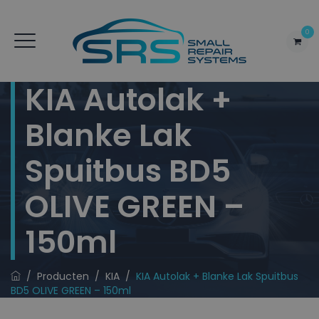
0
KIA Autolak +
Blanke Lak
Spuitbus BD5
OLIVE GREEN –
150ml
/
Producten
/
KIA
/
KIA Autolak + Blanke Lak Spuitbus
BD5 OLIVE GREEN – 150ml