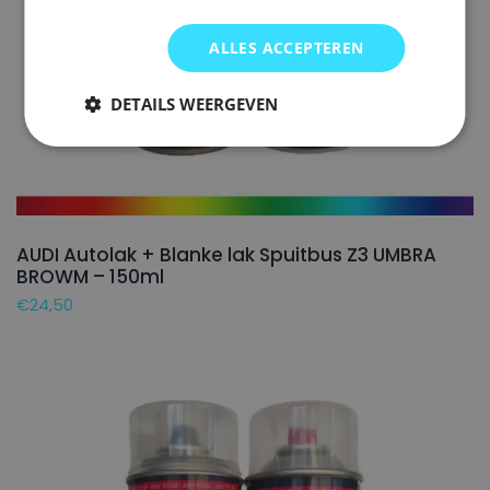
ALLES ACCEPTEREN
DETAILS WEERGEVEN
AUDI Autolak + Blanke lak Spuitbus Z3 UMBRA
BROWM – 150ml
€
24,50