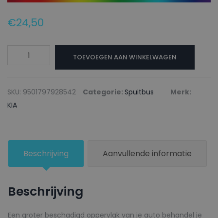
€
24,50
KIA
TOEVOEGEN AAN WINKELWAGEN
Autolak
+
Blanke
SKU:
9501797928542
Categorie:
Spuitbus
Merk:
lak
KIA
Spuitbus
B5
PRUSSIAN
Beschrijving
Aanvullende informatie
BLUE
-
150ml
Beschrijving
aantal
Een groter beschadigd oppervlak van je auto behandel je