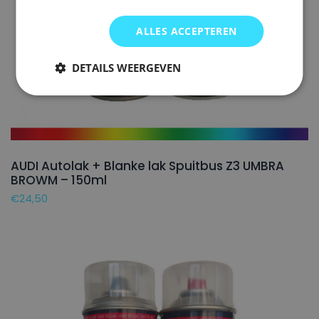
ALLES ACCEPTEREN
DETAILS WEERGEVEN
AUDI Autolak + Blanke lak Spuitbus Z3 UMBRA
BROWM – 150ml
€
24,50