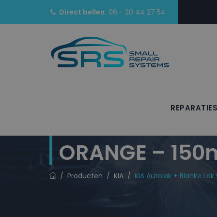
Direct bellen:
06 - 20 44 27 54
REPARATIE
KIA Autolak + 
ORANGE – 150
/
Producten
/
KIA
/
KIA Autolak + Blanke La