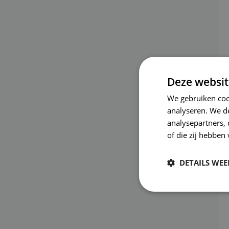
Deze websit
We gebruiken coo
analyseren. We de
analysepartners,
of die zij hebbe
DETAILS WE