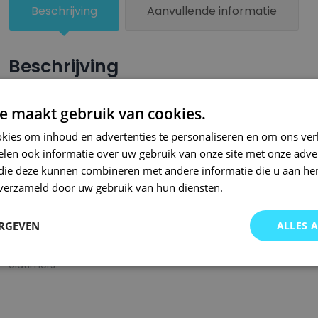
Beschrijving
Aanvullende informatie
Beschrijving
Een groter beschadigd oppervlak van je auto behandel je nu ze
e maakt gebruik van cookies.
combinatie met blanke lak van Small Repair Systems. U dient
kies om inhoud en advertenties te personaliseren en om ons ver
oppervlak te spuiten zodat de kleurlak beter hecht.
len ook informatie over uw gebruik van onze site met onze adver
Bij SRS bent u aan het juiste adres wanneer het gaat om hoge 
 die deze kunnen combineren met andere informatie die u aan hen
n verzameld door uw gebruik van hun diensten.
gigantisch assortiment met oneindig veel kleurencombinaties 
of kleurnaam gemaakt en is afgevuld met professionele verf. 
ERGEVEN
ALLES 
garanderen wij dat u altijd de gewenste kleur voor uw auto bij 
onze A-kwaliteit spuitbussen kunt u bij ons ook terecht voor 
oldtimers!