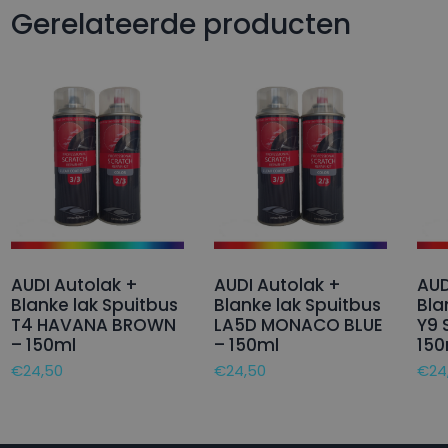
Gerelateerde producten
AUDI Autolak +
AUDI Autolak +
AUD
Blanke lak Spuitbus
Blanke lak Spuitbus
Bla
T4 HAVANA BROWN
LA5D MONACO BLUE
Y9 
– 150ml
– 150ml
150
€
24,50
€
24,50
€
24