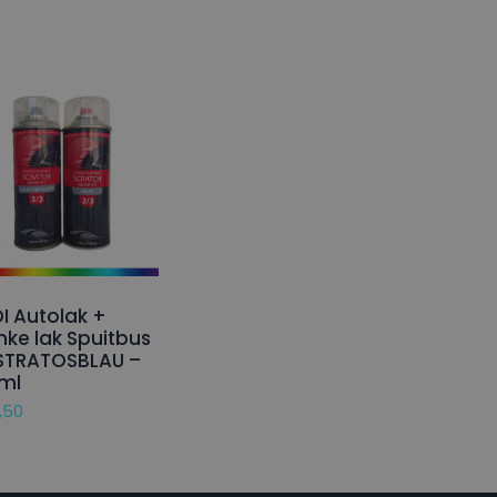
I Autolak +
nke lak Spuitbus
STRATOSBLAU –
ml
,50