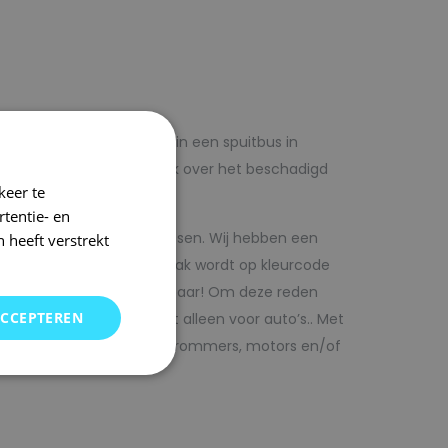
lf voordelig met autolak in een spuitbus in
 op voorhand de blanke lak over het beschadigd
keer te
tentie- en
kwaliteit autolak spuitbussen. Wij hebben een
 heeft verstrekt
in ons arsenaal. De autolak wordt op kleurcode
Direct uit voorraad leverbaar! Om deze reden
ACCEPTEREN
SRS kunt vinden. Maar niet alleen voor auto’s.. Met
bedrijfswagens, scooters, brommers, motors en/of