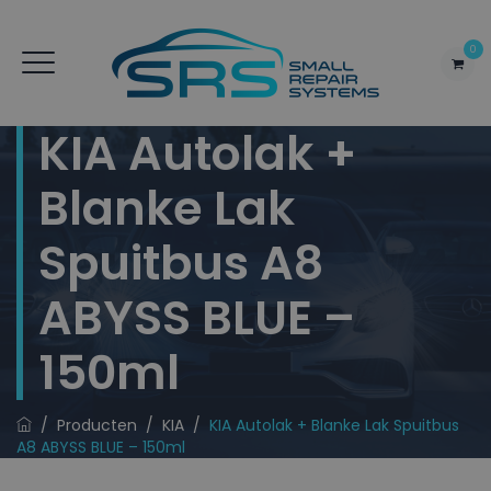
0
KIA Autolak +
Blanke Lak
Spuitbus A8
ABYSS BLUE –
150ml
/
Producten
/
KIA
/
KIA Autolak + Blanke Lak Spuitbus
A8 ABYSS BLUE – 150ml