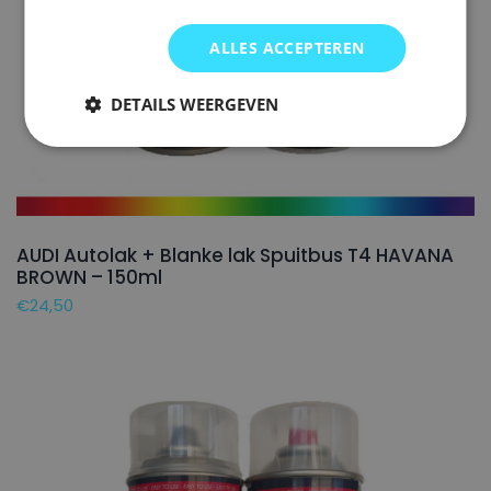
ALLES ACCEPTEREN
DETAILS WEERGEVEN
AUDI Autolak + Blanke lak Spuitbus T4 HAVANA
BROWN – 150ml
€
24,50