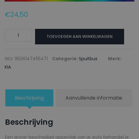
€
24,50
KIA
TOEVOEGEN AAN WINKELWAGEN
Autolak
+
Blanke
SKU:
9506147455471
Categorie:
Spuitbus
Merk:
lak
KIA
Spuitbus
A8
ABYSS
Beschrijving
Aanvullende informatie
BLUE
-
150ml
Beschrijving
aantal
Een groter beschadigd oppervlak van je auto behandel je