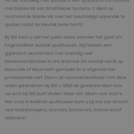
nu zelf voordelig met autolak in een spuitbus in combinatie
met blanke lak van Small Repair Systems. U dient op
voorhand de blanke lak over het beschadigd oppervlak te
spuiten zodat de kleurlak beter hecht.
Bij SRS bent u aan het juiste adres wanneer het gaat om
hoge kwaliteit autolak spuitbussen. Wij hebben een
gigantisch assortiment met oneindig veel
kleurencombinaties in ons arsenaal. De autolak wordt op
kleurcode of kleurnaam gemaakt en is afgevuld met
professionele verf. Direct uit voorraad leverbaar! Om deze
reden garanderen wij dat u altijd de gewenste kleur voor
uw auto bij SRS kunt vinden. Maar niet alleen voor auto’s..
Met onze A-kwaliteit spuitbussen kunt u bij ons ook terecht
voor bedrijfswagens, scooters, brommers, motors en/of
oldtimers!