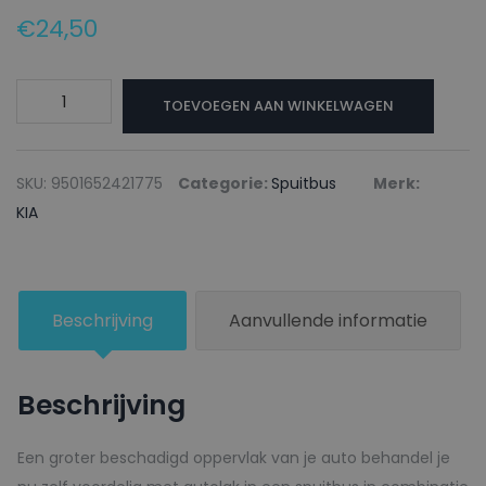
€
24,50
KIA
TOEVOEGEN AAN WINKELWAGEN
Autolak
+
Blanke
SKU:
9501652421775
Categorie:
Spuitbus
Merk:
lak
KIA
Spuitbus
A6A
SUN
Beschrijving
Aanvullende informatie
ORANGE
-
150ml
Beschrijving
aantal
Een groter beschadigd oppervlak van je auto behandel je