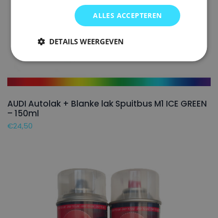
ALLES ACCEPTEREN
DETAILS WEERGEVEN
AUDI Autolak + Blanke lak Spuitbus M1 ICE GREEN
– 150ml
€
24,50