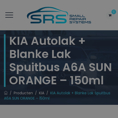
0
KIA Autolak +
Blanke Lak
Spuitbus A6A SUN
ORANGE – 150ml
/
Producten
/
KIA
/
KIA Autolak + Blanke Lak Spuitbus
A6A SUN ORANGE – 150ml