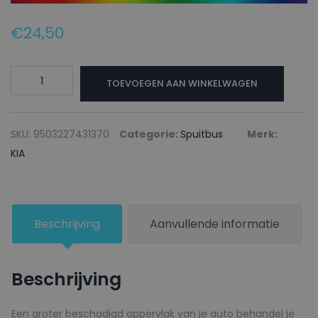
€
24,50
KIA
TOEVOEGEN AAN WINKELWAGEN
Autolak
+
Blanke
SKU:
9503227431370
Categorie:
Spuitbus
Merk:
lak
KIA
Spuitbus
A5
STANZA
Beschrijving
Aanvullende informatie
GREEN
-
150ml
Beschrijving
aantal
Een groter beschadigd oppervlak van je auto behandel je