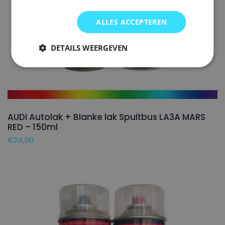
ALLES ACCEPTEREN
DETAILS WEERGEVEN
AUDI Autolak + Blanke lak Spuitbus LA3A MARS
RED – 150ml
€
24,50