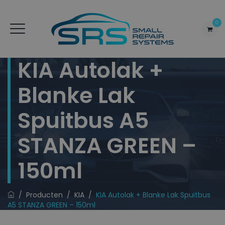
0
KIA Autolak +
Blanke Lak
Spuitbus A5
STANZA GREEN –
150ml
/
Producten
/
KIA
/
KIA Autolak + Blanke Lak Spuitbus
A5 STANZA GREEN – 150ml