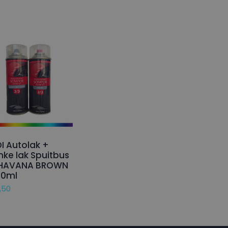
I Autolak +
nke lak Spuitbus
 HAVANA BROWN
50ml
,50