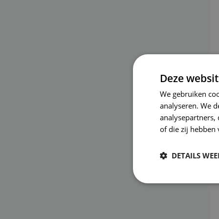
Deze websit
We gebruiken coo
analyseren. We de
analysepartners,
of die zij hebbe
DETAILS WE