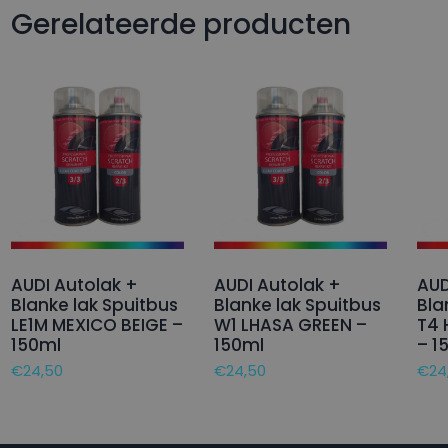
Gerelateerde producten
AUDI Autolak +
AUDI Autolak +
AUD
Blanke lak Spuitbus
Blanke lak Spuitbus
Bla
LE1M MEXICO BEIGE –
W1 LHASA GREEN –
T4
150ml
150ml
– 1
€
24,50
€
24,50
€
24