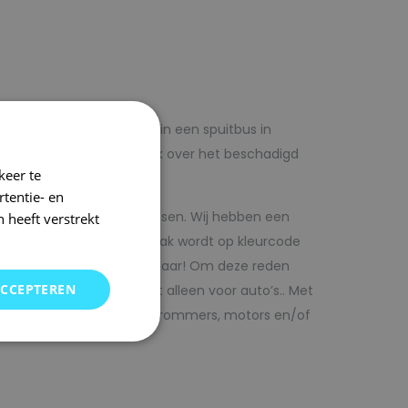
lf voordelig met autolak in een spuitbus in
 op voorhand de blanke lak over het beschadigd
keer te
tentie- en
kwaliteit autolak spuitbussen. Wij hebben een
 heeft verstrekt
in ons arsenaal. De autolak wordt op kleurcode
Direct uit voorraad leverbaar! Om deze reden
ACCEPTEREN
SRS kunt vinden. Maar niet alleen voor auto’s.. Met
bedrijfswagens, scooters, brommers, motors en/of