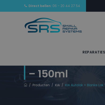
Direct bellen:
06 - 20 44 27 54
REPARATIE
KIA Autolak + 
– 150ml
/
Producten
/
KIA
/
KIA Autolak + Blanke La