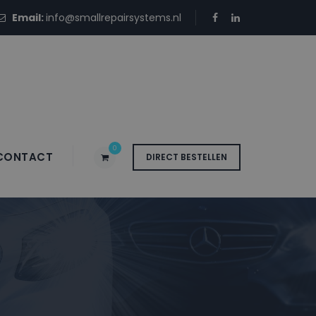
Email:
info@smallrepairsystems.nl
0
CONTACT
DIRECT BESTELLEN
 A4806 RUBY RED