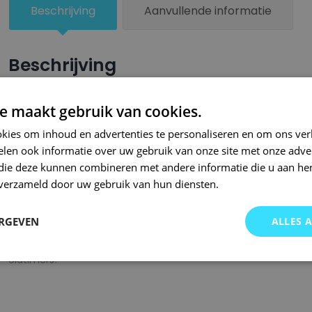
Beschrijving
Aanvullende informatie
Beschrijving
Een groter beschadigd oppervlak van je auto behandel je nu ze
e maakt gebruik van cookies.
combinatie met blanke lak van Small Repair Systems. U dient
kies om inhoud en advertenties te personaliseren en om ons ver
oppervlak te spuiten zodat de kleurlak beter hecht.
len ook informatie over uw gebruik van onze site met onze adver
Bij SRS bent u aan het juiste adres wanneer het gaat om hoge 
 die deze kunnen combineren met andere informatie die u aan hen
n verzameld door uw gebruik van hun diensten.
gigantisch assortiment met oneindig veel kleurencombinaties 
of kleurnaam gemaakt en is afgevuld met professionele verf. 
ERGEVEN
ALLES 
garanderen wij dat u altijd de gewenste kleur voor uw auto bij 
onze A-kwaliteit spuitbussen kunt u bij ons ook terecht voor 
oldtimers!