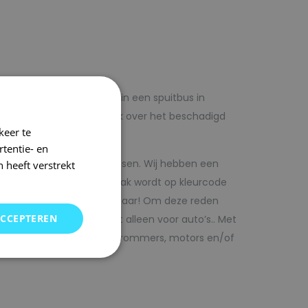
lf voordelig met autolak in een spuitbus in
 op voorhand de blanke lak over het beschadigd
keer te
tentie- en
kwaliteit autolak spuitbussen. Wij hebben een
 heeft verstrekt
in ons arsenaal. De autolak wordt op kleurcode
Direct uit voorraad leverbaar! Om deze reden
ACCEPTEREN
SRS kunt vinden. Maar niet alleen voor auto’s.. Met
bedrijfswagens, scooters, brommers, motors en/of