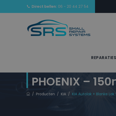
Direct bellen:
06 - 20 44 27 54
REPARATIE
KIA Autolak + 
PHOENIX – 150
/
Producten
/
KIA
/
KIA Autolak + Blanke La