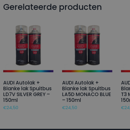
Gerelateerde producten
AUDI Autolak +
AUDI Autolak +
AUD
Blanke lak Spuitbus
Blanke lak Spuitbus
Bla
LD7V SILVER GREY –
LA5D MONACO BLUE
T3 
150ml
– 150ml
150
€
24,50
€
24,50
€
24