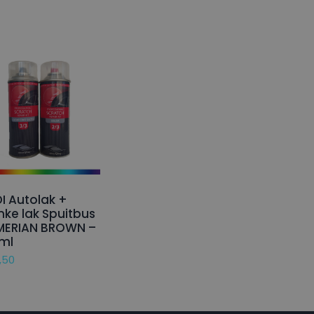
I Autolak +
nke lak Spuitbus
MERIAN BROWN –
ml
,50