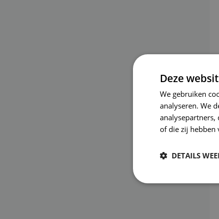
Deze websit
We gebruiken coo
analyseren. We de
analysepartners,
of die zij hebbe
DETAILS WE