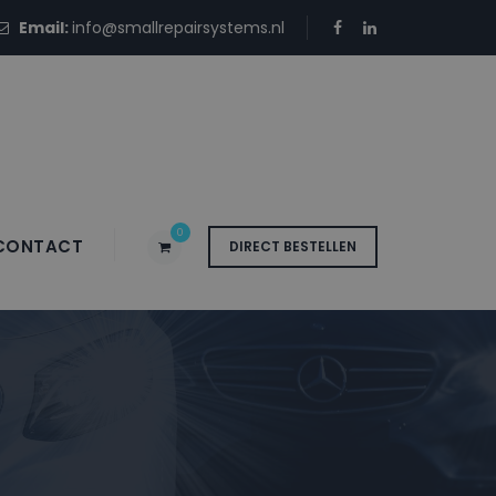
Email:
info@smallrepairsystems.nl
0
CONTACT
DIRECT BESTELLEN
 A4 DARK