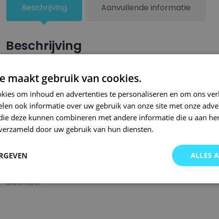
Beschrijving
Aanvullende informatie
Beschrijving
Een groter beschadigd oppervlak van je auto behandel je nu ze
e maakt gebruik van cookies.
combinatie met blanke lak van Small Repair Systems. U dient
kies om inhoud en advertenties te personaliseren en om ons ver
oppervlak te spuiten zodat de kleurlak beter hecht.
len ook informatie over uw gebruik van onze site met onze adver
Bij SRS bent u aan het juiste adres wanneer het gaat om hoge 
 die deze kunnen combineren met andere informatie die u aan hen
n verzameld door uw gebruik van hun diensten.
gigantisch assortiment met oneindig veel kleurencombinaties 
of kleurnaam gemaakt en is afgevuld met professionele verf. 
ERGEVEN
ALLES 
garanderen wij dat u altijd de gewenste kleur voor uw auto bij 
onze A-kwaliteit spuitbussen kunt u bij ons ook terecht voor 
oldtimers!