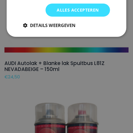
ALLES ACCEPTEREN
DETAILS WEERGEVEN
AUDI Autolak + Blanke lak Spuitbus L81Z
NEVADABEIGE – 150ml
€
24,50