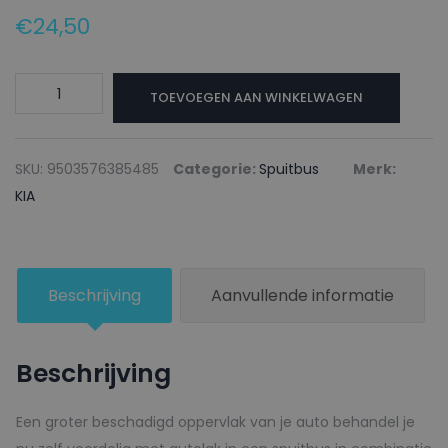
€
24,50
KIA
TOEVOEGEN AAN WINKELWAGEN
Autolak
+
Blanke
SKU:
9503576385485
Categorie:
Spuitbus
Merk:
lak
KIA
Spuitbus
A3R
FIERY
Beschrijving
Aanvullende informatie
RED
-
150ml
Beschrijving
aantal
Een groter beschadigd oppervlak van je auto behandel je