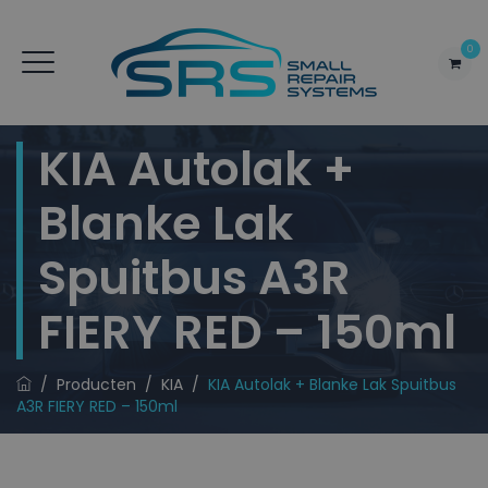
0
KIA Autolak +
Blanke Lak
Spuitbus A3R
FIERY RED – 150ml
/
Producten
/
KIA
/
KIA Autolak + Blanke Lak Spuitbus
A3R FIERY RED – 150ml