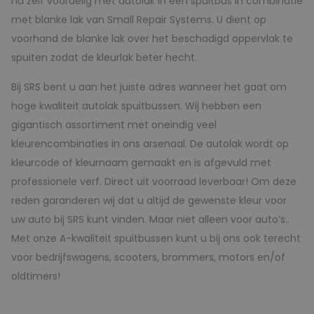
nu zelf voordelig met autolak in een spuitbus in combinatie
met blanke lak van Small Repair Systems. U dient op
voorhand de blanke lak over het beschadigd oppervlak te
spuiten zodat de kleurlak beter hecht.
Bij SRS bent u aan het juiste adres wanneer het gaat om
hoge kwaliteit autolak spuitbussen. Wij hebben een
gigantisch assortiment met oneindig veel
kleurencombinaties in ons arsenaal. De autolak wordt op
kleurcode of kleurnaam gemaakt en is afgevuld met
professionele verf. Direct uit voorraad leverbaar! Om deze
reden garanderen wij dat u altijd de gewenste kleur voor
uw auto bij SRS kunt vinden. Maar niet alleen voor auto’s..
Met onze A-kwaliteit spuitbussen kunt u bij ons ook terecht
voor bedrijfswagens, scooters, brommers, motors en/of
oldtimers!