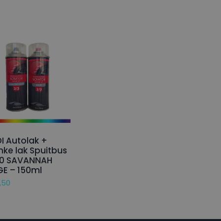
I Autolak +
nke lak Spuitbus
20 SAVANNAH
GE – 150ml
,50