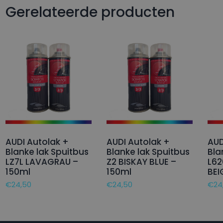
Gerelateerde producten
AUDI Autolak +
AUDI Autolak +
AUD
Blanke lak Spuitbus
Blanke lak Spuitbus
Bla
LZ7L LAVAGRAU –
Z2 BISKAY BLUE –
L6
150ml
150ml
BEI
€
24,50
€
24,50
€
24