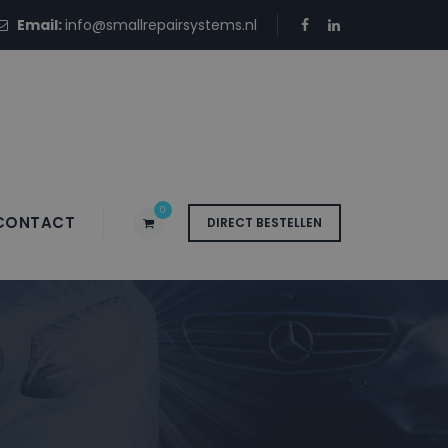
Email:
info@smallrepairsystems.nl
0
CONTACT
DIRECT BESTELLEN
 A1814 EMOTION