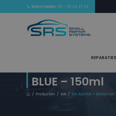
Direct bellen:
06 - 20 44 27 54
REPARATIE
KIA Autolak + 
BLUE – 150ml
/
Producten
/
KIA
/
KIA Autolak + Blanke La