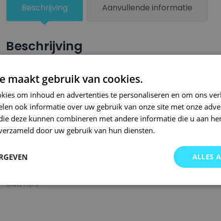
Beschrijving
Aanvullende informatie
Beschrijving
Een groter beschadigd oppervlak van je auto behandel je nu ze
e maakt gebruik van cookies.
combinatie met blanke lak van Small Repair Systems. U dient
kies om inhoud en advertenties te personaliseren en om ons ver
oppervlak te spuiten zodat de kleurlak beter hecht.
len ook informatie over uw gebruik van onze site met onze adver
Bij SRS bent u aan het juiste adres wanneer het gaat om hoge 
 die deze kunnen combineren met andere informatie die u aan hen
n verzameld door uw gebruik van hun diensten.
gigantisch assortiment met oneindig veel kleurencombinaties 
of kleurnaam gemaakt en is afgevuld met professionele verf. 
ERGEVEN
ALLES 
garanderen wij dat u altijd de gewenste kleur voor uw auto bij 
onze A-kwaliteit spuitbussen kunt u bij ons ook terecht voor 
oldtimers!