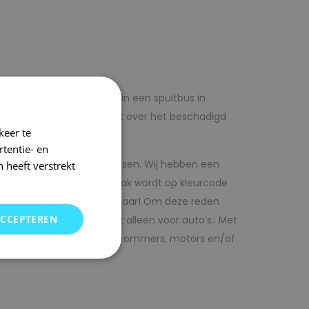
lf voordelig met autolak in een spuitbus in
 op voorhand de blanke lak over het beschadigd
keer te
tentie- en
kwaliteit autolak spuitbussen. Wij hebben een
 heeft verstrekt
in ons arsenaal. De autolak wordt op kleurcode
Direct uit voorraad leverbaar! Om deze reden
ACCEPTEREN
SRS kunt vinden. Maar niet alleen voor auto’s.. Met
bedrijfswagens, scooters, brommers, motors en/of