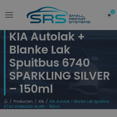
0
KIA Autolak +
Blanke Lak
Spuitbus 6740
SPARKLING SILVER
– 150ml
/
Producten
/
KIA
/
KIA Autolak + Blanke Lak Spuitbus
6740 SPARKLING SILVER – 150ml