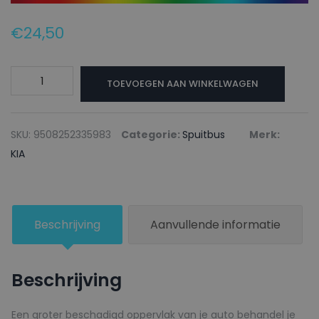
€
24,50
KIA
TOEVOEGEN AAN WINKELWAGEN
Autolak
+
Blanke
SKU:
9508252335983
Categorie:
Spuitbus
Merk:
lak
KIA
Spuitbus
6740
SPARKLING
Beschrijving
Aanvullende informatie
SILVER
-
150ml
Beschrijving
aantal
Een groter beschadigd oppervlak van je auto behandel je