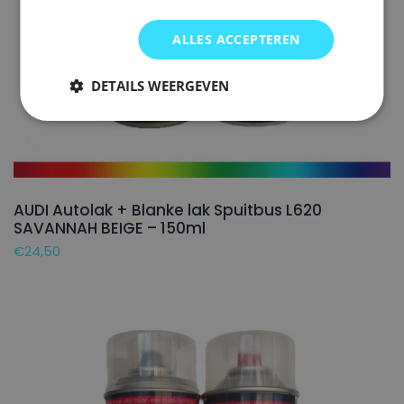
ALLES ACCEPTEREN
DETAILS WEERGEVEN
AUDI Autolak + Blanke lak Spuitbus L620
SAVANNAH BEIGE – 150ml
€
24,50