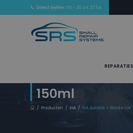
Direct bellen:
06 - 20 44 27 54
REPARATIE
KIA Autolak + 
150ml
/
Producten
/
KIA
/
KIA Autolak + Blanke Lak