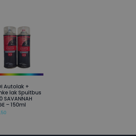
I Autolak +
nke lak Spuitbus
20 SAVANNAH
GE – 150ml
,50