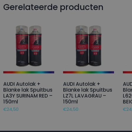
Gerelateerde producten
AUDI Autolak +
AUDI Autolak +
AUD
Blanke lak Spuitbus
Blanke lak Spuitbus
Bla
LA3Y SURINAM RED –
LZ7L LAVAGRAU –
L6
150ml
150ml
BEI
€
24,50
€
24,50
€
24