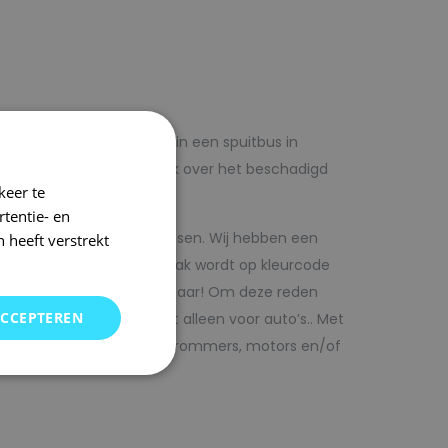
lf voordelig met autolak in een spuitbus in
 op voorhand de blanke lak over het beschadigd
keer te
tentie- en
kwaliteit autolak spuitbussen. Wij hebben een
 heeft verstrekt
in ons arsenaal. De autolak wordt op kleurcode
Direct uit voorraad leverbaar! Om deze reden
ACCEPTEREN
SRS kunt vinden. Maar niet alleen voor auto’s.. Met
bedrijfswagens, scooters, brommers, motors en/of