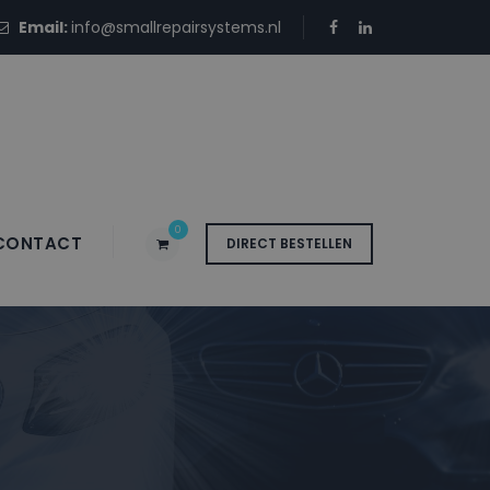
Email:
info@smallrepairsystems.nl
0
CONTACT
DIRECT BESTELLEN
5S SEA GREEN –