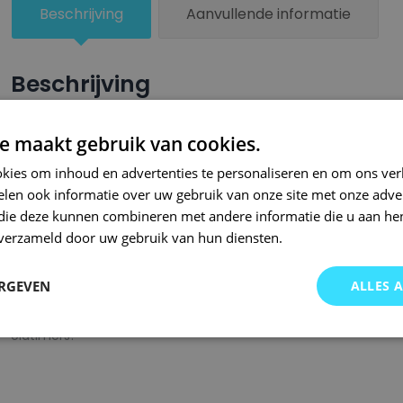
Beschrijving
Aanvullende informatie
Beschrijving
Een groter beschadigd oppervlak van je auto behandel je nu ze
e maakt gebruik van cookies.
combinatie met blanke lak van Small Repair Systems. U dient
kies om inhoud en advertenties te personaliseren en om ons ver
oppervlak te spuiten zodat de kleurlak beter hecht.
len ook informatie over uw gebruik van onze site met onze adver
Bij SRS bent u aan het juiste adres wanneer het gaat om hoge 
 die deze kunnen combineren met andere informatie die u aan hen
n verzameld door uw gebruik van hun diensten.
gigantisch assortiment met oneindig veel kleurencombinaties 
of kleurnaam gemaakt en is afgevuld met professionele verf. 
ERGEVEN
ALLES 
garanderen wij dat u altijd de gewenste kleur voor uw auto bij 
onze A-kwaliteit spuitbussen kunt u bij ons ook terecht voor 
oldtimers!