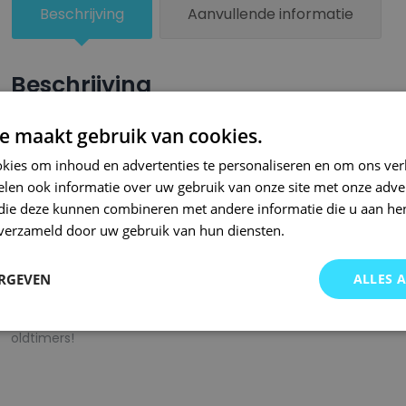
Beschrijving
Aanvullende informatie
Beschrijving
Een groter beschadigd oppervlak van je auto behandel je nu ze
e maakt gebruik van cookies.
combinatie met blanke lak van Small Repair Systems. U dient
kies om inhoud en advertenties te personaliseren en om ons ver
oppervlak te spuiten zodat de kleurlak beter hecht.
len ook informatie over uw gebruik van onze site met onze adver
 die deze kunnen combineren met andere informatie die u aan hen
Bij SRS bent u aan het juiste adres wanneer het gaat om hoge 
n verzameld door uw gebruik van hun diensten.
gigantisch assortiment met oneindig veel kleurencombinaties 
of kleurnaam gemaakt en is afgevuld met professionele verf. 
ERGEVEN
ALLES 
garanderen wij dat u altijd de gewenste kleur voor uw auto bij 
onze A-kwaliteit spuitbussen kunt u bij ons ook terecht voor 
oldtimers!