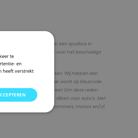
lf voordelig met autolak in een spuitbus in
 op voorhand de blanke lak over het beschadigd
keer te
tentie- en
 heeft verstrekt
kwaliteit autolak spuitbussen. Wij hebben een
in ons arsenaal. De autolak wordt op kleurcode
Direct uit voorraad leverbaar! Om deze reden
ACCEPTEREN
SRS kunt vinden. Maar niet alleen voor auto’s.. Met
bedrijfswagens, scooters, brommers, motors en/of