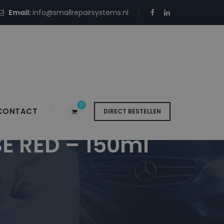
Email:
info@smallrepairsystems.nl
0
CONTACT
DIRECT BESTELLEN
E RED – 150ml