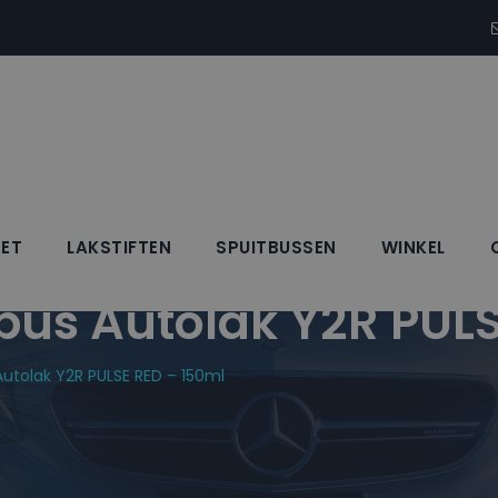
SET
LAKSTIFTEN
SPUITBUSSEN
WINKEL
bus Autolak Y2R PULS
utolak Y2R PULSE RED – 150ml