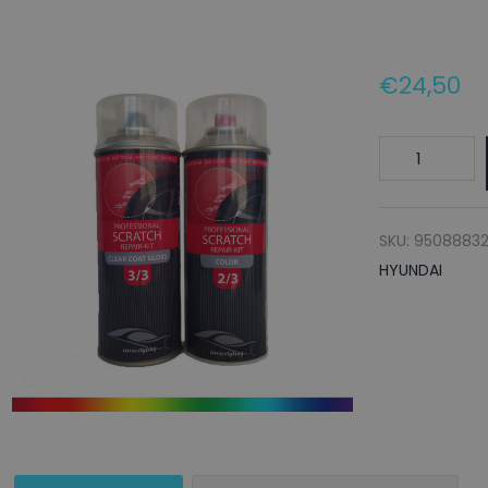
€
24,50
HYUNDAI
Spuitbus
Autolak
Y2R
SKU:
95088832
PULSE
HYUNDAI
RED
-
150ml
aantal