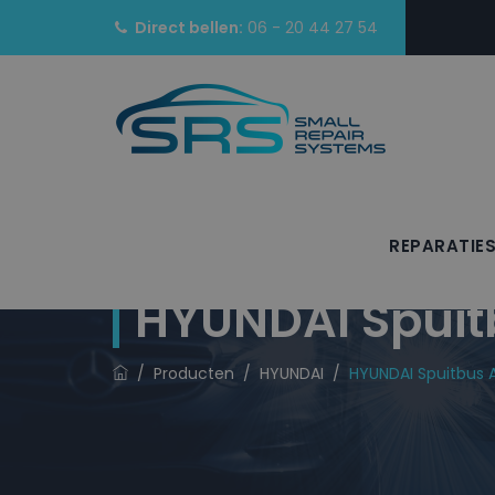
Direct bellen:
06 - 20 44 27 54
REPARATIE
HYUNDAI Spuit
/
Producten
/
HYUNDAI
/
HYUNDAI Spuitbus A