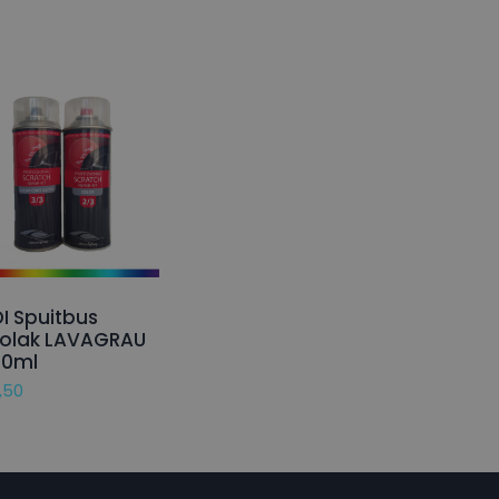
I Spuitbus
olak LAVAGRAU
50ml
,50