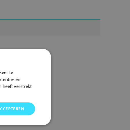
keer te
tentie- en
 heeft verstrekt
ACCEPTEREN