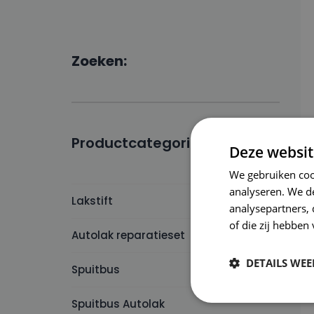
Zoeken:
Productcategorieën:
Deze websit
We gebruiken coo
analyseren. We de
Lakstift
analysepartners,
of die zij hebbe
Autolak reparatieset
DETAILS WE
Spuitbus
Spuitbus Autolak