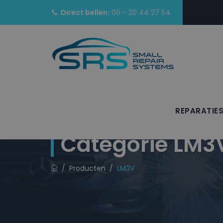
Direct bellen:
06 - 20 44 27 54
REPARATIE
Categorie
LM3
/
Producten
/
LM3V