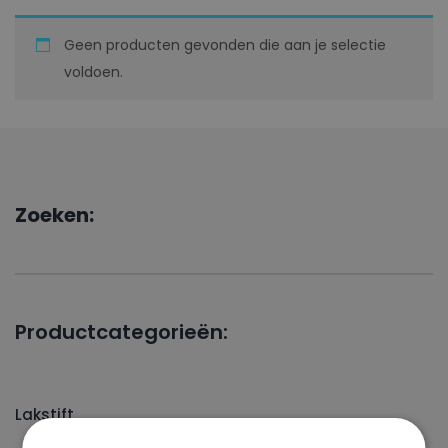
Geen producten gevonden die aan je selectie
voldoen.
Zoeken:
Productcategorieën:
Lakstift