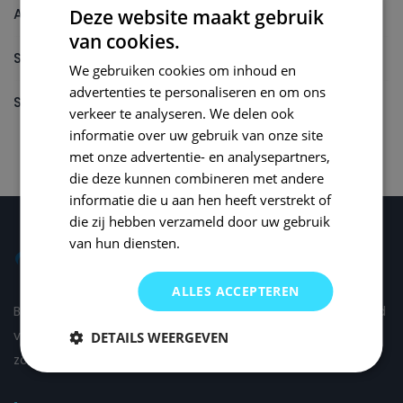
Autolak reparatieset
Deze website maakt gebruik
van cookies.
Spuitbus
We gebruiken cookies om inhoud en
advertenties te personaliseren en om ons
Spuitbus Autolak
verkeer te analyseren. We delen ook
informatie over uw gebruik van onze site
met onze advertentie- en analysepartners,
die deze kunnen combineren met andere
informatie die u aan hen heeft verstrekt of
die zij hebben verzameld door uw gebruik
van hun diensten.
ALLES ACCEPTEREN
Bij Small Repair Systems begrijpen we dat autoschade altijd
vervelend is en daarom proberen wij om de schade voor u
DETAILS WEERGEVEN
zo comfortabel mogelijk te herstellen.