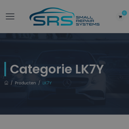
0
Categorie
LK7Y
/
Producten
/
LK7Y