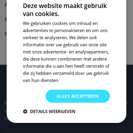
Autolak reparatieset
Deze website maakt gebruik
van cookies.
Spuitbus
We gebruiken cookies om inhoud en
advertenties te personaliseren en om ons
Spuitbus Autolak
verkeer te analyseren. We delen ook
informatie over uw gebruik van onze site
met onze advertentie- en analysepartners,
die deze kunnen combineren met andere
informatie die u aan hen heeft verstrekt of
die zij hebben verzameld door uw gebruik
van hun diensten.
ALLES ACCEPTEREN
Bij Small Repair Systems begrijpen we dat autoschade altijd
vervelend is en daarom proberen wij om de schade voor u
DETAILS WEERGEVEN
zo comfortabel mogelijk te herstellen.