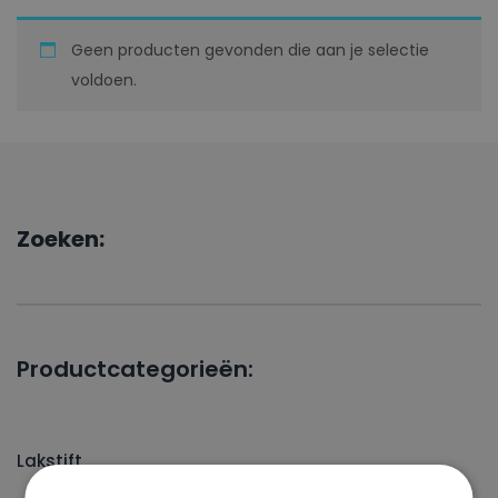
Geen producten gevonden die aan je selectie
voldoen.
Zoeken:
Productcategorieën:
Lakstift