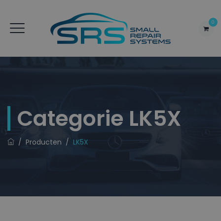
0
Categorie
LK5X
/
Producten
/
LK5X