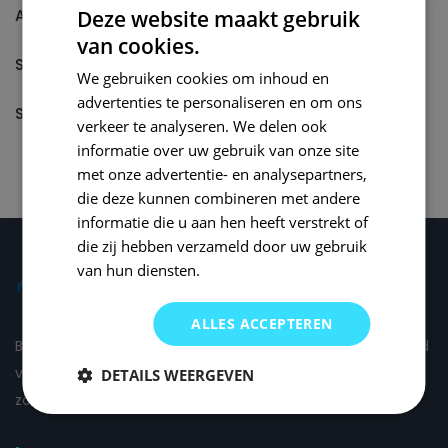
Autolak reparatieset
Deze website maakt gebruik
van cookies.
Spuitbus
We gebruiken cookies om inhoud en
advertenties te personaliseren en om ons
Spuitbus Autolak
verkeer te analyseren. We delen ook
informatie over uw gebruik van onze site
met onze advertentie- en analysepartners,
die deze kunnen combineren met andere
informatie die u aan hen heeft verstrekt of
die zij hebben verzameld door uw gebruik
van hun diensten.
ALLES ACCEPTEREN
Bij Small Repair Systems begrijpen we dat autoschade altijd
vervelend is en daarom proberen wij om de schade voor u
DETAILS WEERGEVEN
zo comfortabel mogelijk te herstellen.