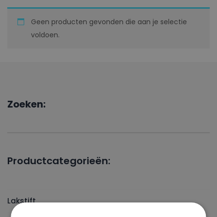
Geen producten gevonden die aan je selectie
voldoen.
Zoeken:
Productcategorieën:
Lakstift