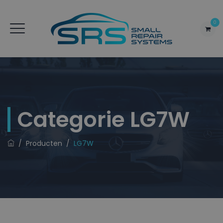
0
Categorie
LG7W
/
Producten
/
LG7W