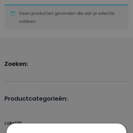
Geen producten gevonden die aan je selectie
voldoen.
Zoeken:
Productcategorieën:
Lakstift