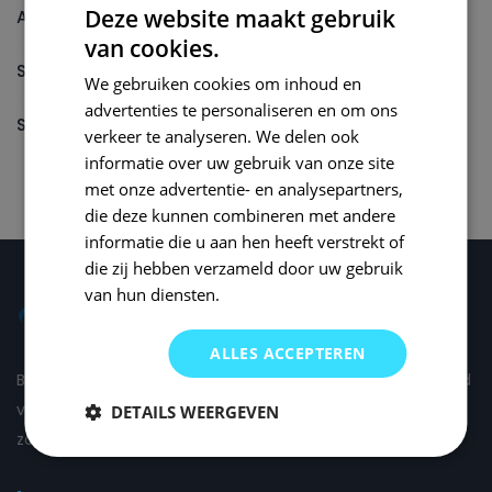
Deze website maakt gebruik
Autolak reparatieset
van cookies.
Spuitbus
We gebruiken cookies om inhoud en
advertenties te personaliseren en om ons
Spuitbus Autolak
verkeer te analyseren. We delen ook
informatie over uw gebruik van onze site
met onze advertentie- en analysepartners,
die deze kunnen combineren met andere
informatie die u aan hen heeft verstrekt of
die zij hebben verzameld door uw gebruik
van hun diensten.
ALLES ACCEPTEREN
Bij Small Repair Systems begrijpen we dat autoschade altijd
vervelend is en daarom proberen wij om de schade voor u
DETAILS WEERGEVEN
zo comfortabel mogelijk te herstellen.