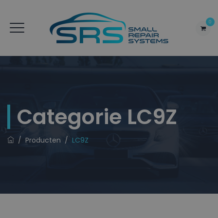
0
Categorie
LC9Z
/
Producten
/
LC9Z