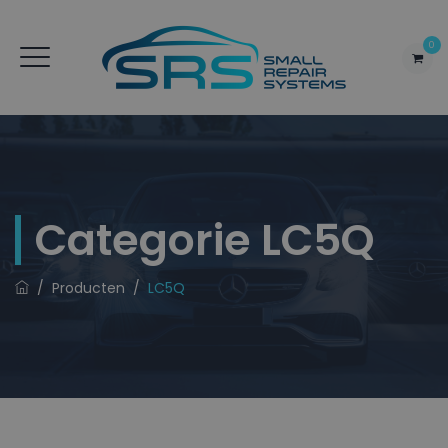
0
Categorie
LC5Q
/
Producten
/
LC5Q