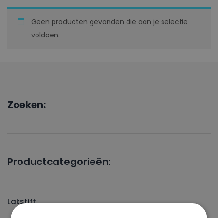
Geen producten gevonden die aan je selectie
voldoen.
Zoeken:
Productcategorieën:
Lakstift