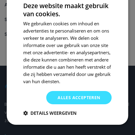
Autolak reparatieset
Deze website maakt gebruik
van cookies.
Spuitbus
We gebruiken cookies om inhoud en
advertenties te personaliseren en om ons
Spuitbus Autolak
verkeer te analyseren. We delen ook
informatie over uw gebruik van onze site
met onze advertentie- en analysepartners,
die deze kunnen combineren met andere
informatie die u aan hen heeft verstrekt of
die zij hebben verzameld door uw gebruik
van hun diensten.
ALLES ACCEPTEREN
Bij Small Repair Systems begrijpen we dat autoschade altijd
vervelend is en daarom proberen wij om de schade voor u
DETAILS WEERGEVEN
zo comfortabel mogelijk te herstellen.