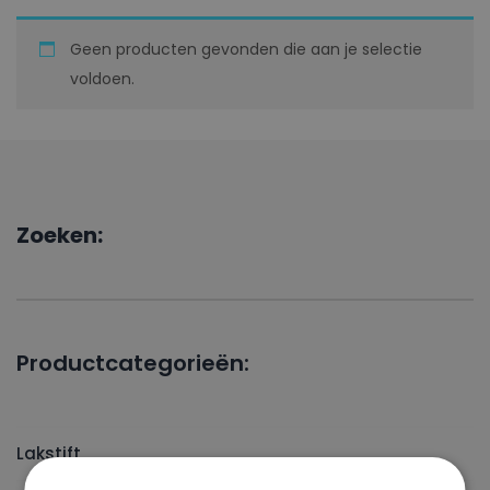
Geen producten gevonden die aan je selectie
voldoen.
Zoeken:
Productcategorieën:
Lakstift