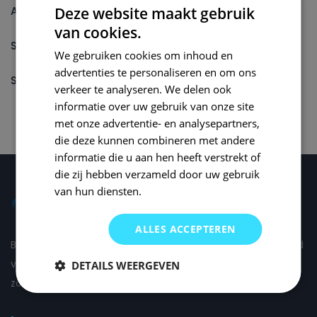
Autolak reparatieset
Deze website maakt gebruik
van cookies.
Spuitbus
We gebruiken cookies om inhoud en
advertenties te personaliseren en om ons
Spuitbus Autolak
verkeer te analyseren. We delen ook
informatie over uw gebruik van onze site
met onze advertentie- en analysepartners,
die deze kunnen combineren met andere
informatie die u aan hen heeft verstrekt of
die zij hebben verzameld door uw gebruik
van hun diensten.
ALLES ACCEPTEREN
Bij Small Repair Systems begrijpen we dat autoschade altijd
vervelend is en daarom proberen wij om de schade voor u
DETAILS WEERGEVEN
zo comfortabel mogelijk te herstellen.