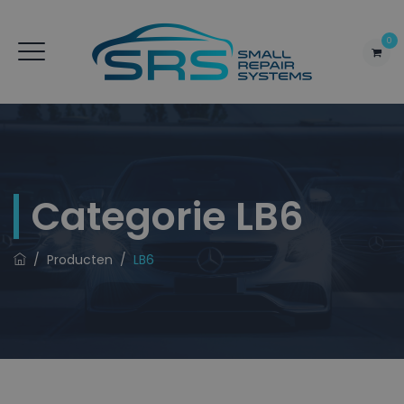
0
Categorie
LB6
/
Producten
/
LB6