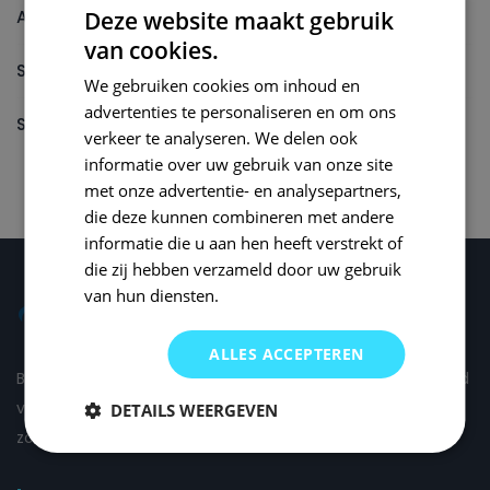
Autolak reparatieset
Deze website maakt gebruik
van cookies.
Spuitbus
We gebruiken cookies om inhoud en
advertenties te personaliseren en om ons
Spuitbus Autolak
verkeer te analyseren. We delen ook
informatie over uw gebruik van onze site
met onze advertentie- en analysepartners,
die deze kunnen combineren met andere
informatie die u aan hen heeft verstrekt of
die zij hebben verzameld door uw gebruik
van hun diensten.
ALLES ACCEPTEREN
Bij Small Repair Systems begrijpen we dat autoschade altijd
vervelend is en daarom proberen wij om de schade voor u
DETAILS WEERGEVEN
zo comfortabel mogelijk te herstellen.