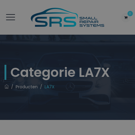
0
Categorie
LA7X
/
Producten
/
LA7X