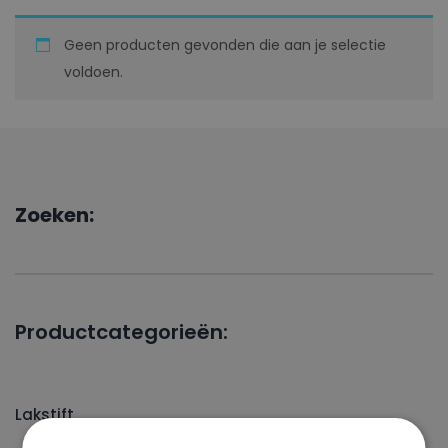
Geen producten gevonden die aan je selectie
voldoen.
Zoeken:
Productcategorieën:
Lakstift