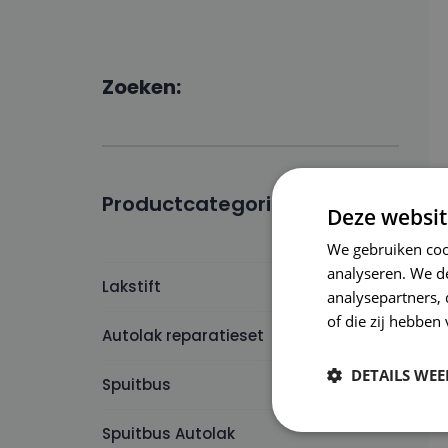
Zoeken:
Productcategorieën:
Deze websit
We gebruiken coo
analyseren. We de
Lakstift
analysepartners,
of die zij hebbe
Autolak reparatieset
DETAILS WE
Spuitbus
Spuitbus Autolak