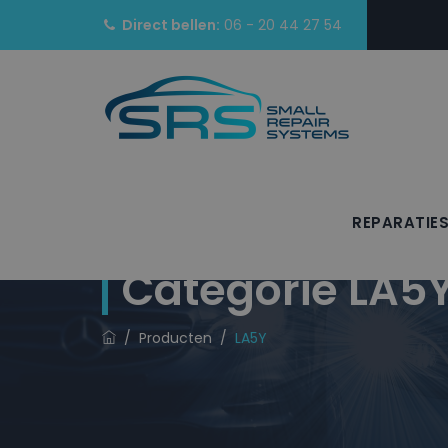
Direct bellen:
06 - 20 44 27 54
REPARATIE
Categorie
LA5
/
Producten
/
LA5Y