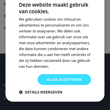
Autolak reparatieset
Deze website maakt gebruik
van cookies.
Spuitbus
We gebruiken cookies om inhoud en
advertenties te personaliseren en om ons
Spuitbus Autolak
verkeer te analyseren. We delen ook
informatie over uw gebruik van onze site
met onze advertentie- en analysepartners,
die deze kunnen combineren met andere
informatie die u aan hen heeft verstrekt of
die zij hebben verzameld door uw gebruik
van hun diensten.
ALLES ACCEPTEREN
Bij Small Repair Systems begrijpen we dat autoschade altijd
vervelend is en daarom proberen wij om de schade voor u
DETAILS WEERGEVEN
zo comfortabel mogelijk te herstellen.