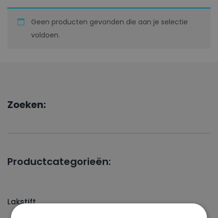
Geen producten gevonden die aan je selectie
voldoen.
Zoeken:
Productcategorieën:
Lakstift