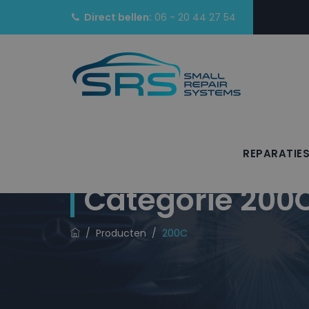
Direct bellen:
06 - 20 44 27 54
REPARATIE
Categorie
200
/
Producten
/
200C