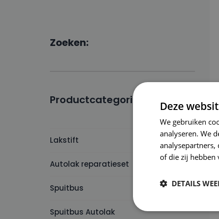
Zoeken:
Productcategorieën:
Deze websit
We gebruiken coo
analyseren. We de
Lakstift
analysepartners,
of die zij hebbe
Autolak reparatieset
DETAILS WE
Spuitbus
Spuitbus Autolak