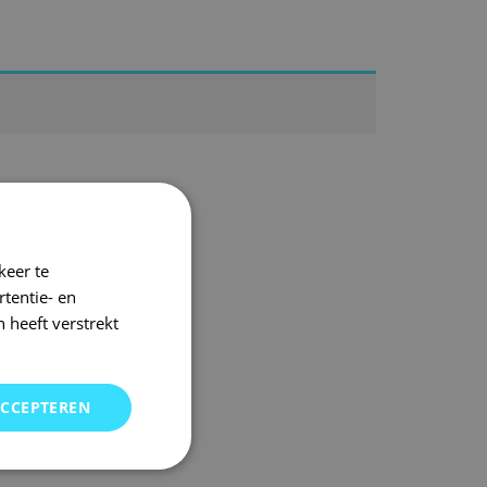
keer te
tentie- en
 heeft verstrekt
ACCEPTEREN