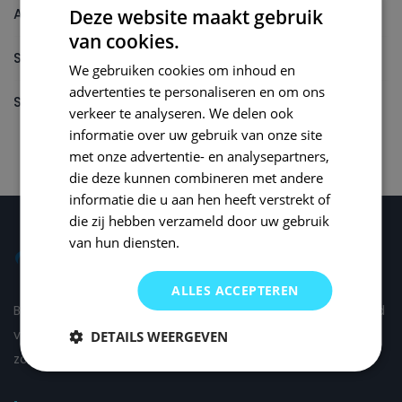
Autolak reparatieset
Deze website maakt gebruik
van cookies.
Spuitbus
We gebruiken cookies om inhoud en
advertenties te personaliseren en om ons
Spuitbus Autolak
verkeer te analyseren. We delen ook
informatie over uw gebruik van onze site
met onze advertentie- en analysepartners,
die deze kunnen combineren met andere
informatie die u aan hen heeft verstrekt of
die zij hebben verzameld door uw gebruik
van hun diensten.
ALLES ACCEPTEREN
Bij Small Repair Systems begrijpen we dat autoschade altijd
vervelend is en daarom proberen wij om de schade voor u
DETAILS WEERGEVEN
zo comfortabel mogelijk te herstellen.