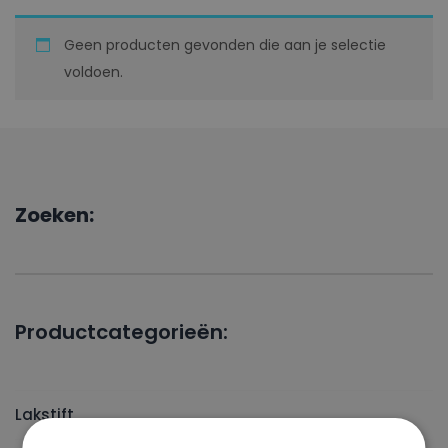
Geen producten gevonden die aan je selectie
voldoen.
Zoeken:
Productcategorieën:
Lakstift