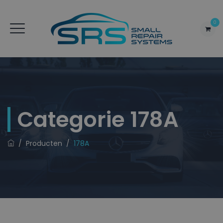
0
Categorie
178A
/
Producten
/
178A