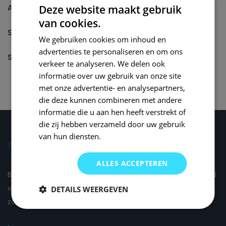
Autolak reparatieset
Deze website maakt gebruik
van cookies.
Spuitbus
We gebruiken cookies om inhoud en
advertenties te personaliseren en om ons
Spuitbus Autolak
verkeer te analyseren. We delen ook
informatie over uw gebruik van onze site
met onze advertentie- en analysepartners,
die deze kunnen combineren met andere
informatie die u aan hen heeft verstrekt of
die zij hebben verzameld door uw gebruik
van hun diensten.
ALLES ACCEPTEREN
Bij Small Repair Systems begrijpen we dat autoschade altijd
vervelend is en daarom proberen wij om de schade voor u
DETAILS WEERGEVEN
zo comfortabel mogelijk te herstellen.