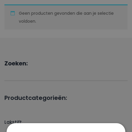
Geen producten gevonden die aan je selectie
voldoen.
Zoeken:
Productcategorieën:
Lakstift