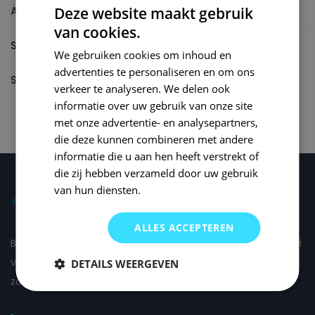
Autolak reparatieset
Deze website maakt gebruik
van cookies.
Spuitbus
We gebruiken cookies om inhoud en
advertenties te personaliseren en om ons
Spuitbus Autolak
verkeer te analyseren. We delen ook
informatie over uw gebruik van onze site
met onze advertentie- en analysepartners,
die deze kunnen combineren met andere
informatie die u aan hen heeft verstrekt of
die zij hebben verzameld door uw gebruik
van hun diensten.
ALLES ACCEPTEREN
Bij Small Repair Systems begrijpen we dat autoschade altijd
vervelend is en daarom proberen wij om de schade voor u
DETAILS WEERGEVEN
zo comfortabel mogelijk te herstellen.