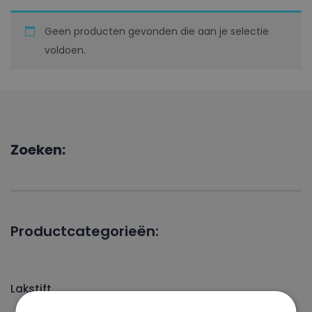
Geen producten gevonden die aan je selectie
voldoen.
Zoeken:
Productcategorieën:
Lakstift