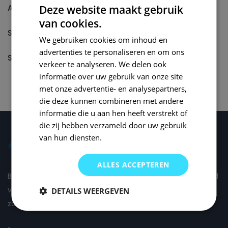
Autolak reparatieset
Deze website maakt gebruik
van cookies.
Spuitbus
We gebruiken cookies om inhoud en
advertenties te personaliseren en om ons
Spuitbus Autolak
verkeer te analyseren. We delen ook
informatie over uw gebruik van onze site
met onze advertentie- en analysepartners,
die deze kunnen combineren met andere
informatie die u aan hen heeft verstrekt of
die zij hebben verzameld door uw gebruik
van hun diensten.
ALLES ACCEPTEREN
Bij Small Repair Systems begrijpen we dat autoschade altijd
vervelend is en daarom proberen wij om de schade voor u
DETAILS WEERGEVEN
zo comfortabel mogelijk te herstellen.