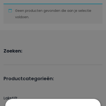
Geen producten gevonden die aan je selectie
voldoen.
Zoeken:
Productcategorieën:
Lakstift