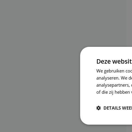
Deze websit
We gebruiken coo
analyseren. We de
analysepartners,
of die zij hebbe
DETAILS WE