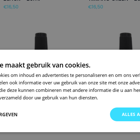
€
16,50
€
16,50
e maakt gebruik van cookies.
kies om inhoud en advertenties te personaliseren en om ons ver
len ook informatie over uw gebruik van onze site met onze adver
 die deze kunnen combineren met andere informatie die u aan hen
n verzameld door uw gebruik van hun diensten.
VOLVO Lakstift 735 SILVER
FORD Lakstift HE S
ERGEVEN
ALLES 
DAWN – 20ml
SILVER – 20ml
€
16,50
€
16,50