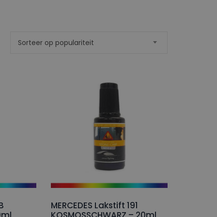
Sorteer op populariteit
eerd
teit
B
MERCEDES Lakstift 191
0ml
KOSMOSSCHWARZ – 20ml