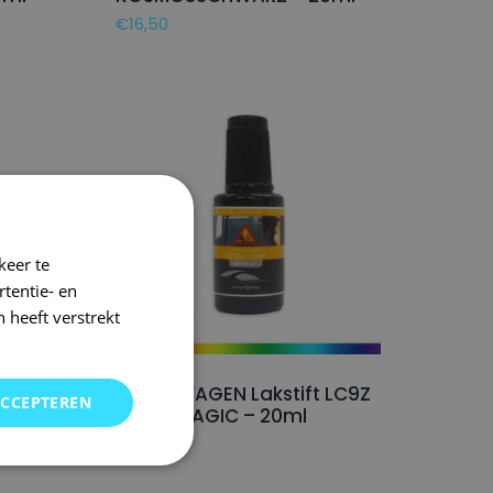
€
16,50
keer te
tentie- en
 heeft verstrekt
OLAR
VOLKSWAGEN Lakstift LC9Z
ACCEPTEREN
BLACKMAGIC – 20ml
€
16,50