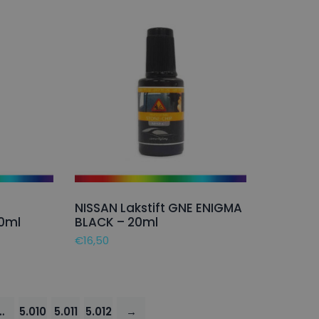
NISSAN Lakstift GNE ENIGMA
0ml
BLACK – 20ml
€
16,50
…
5.010
5.011
5.012
→