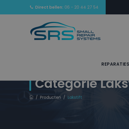
Direct bellen:
06 - 20 44 27 54
REPARATIE
Categorie
Lakst
/
Producten
/
Lakstift