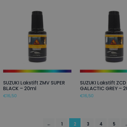
SUZUKI Lakstift ZMV SUPER
SUZUKI Lakstift ZCD
BLACK – 20ml
GALACTIC GREY – 2
€
16,50
€
16,50
←
1
2
3
4
5