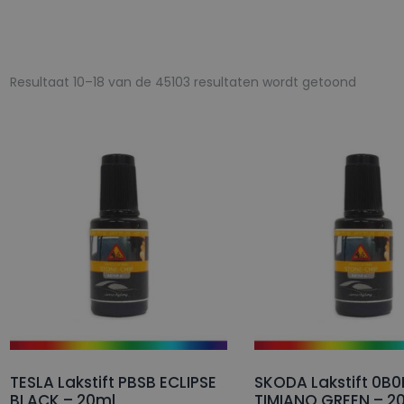
Gesort
Resultaat 10–18 van de 45103 resultaten wordt getoond
op
populari
TESLA Lakstift PBSB ECLIPSE
SKODA Lakstift 0B0
BLACK – 20ml
TIMIANO GREEN – 2