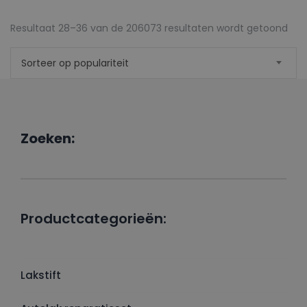
Ges
Resultaat 28–36 van de 206073 resultaten wordt getoond
op
Sorteer op populariteit
popu
Zoeken:
Productcategorieën:
Lakstift