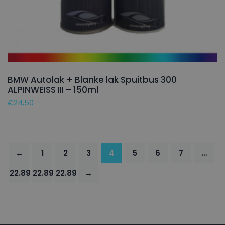
BMW Autolak + Blanke lak Spuitbus 300
ALPINWEISS III – 150ml
€
24,50
←
1
2
3
4
5
6
7
…
22.895
22.896
22.897
→