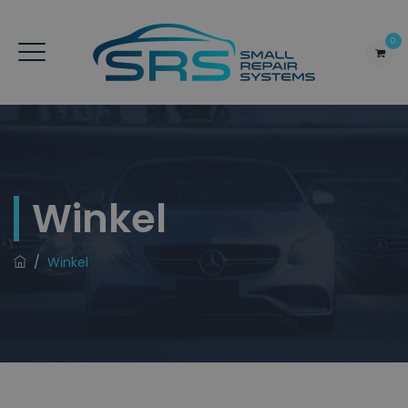
0
Winkel
/
Winkel