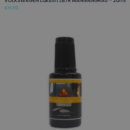
VOLKSWAGEN Lakstift LB7R MANGANGRAU – 20ml
€
16,50