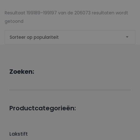
Resultaat 199189–199197 van de 206073 resultaten wordt
Gesorteerd
getoond
op
Sorteer op populariteit
populariteit
Zoeken:
Productcategorieën:
Lakstift