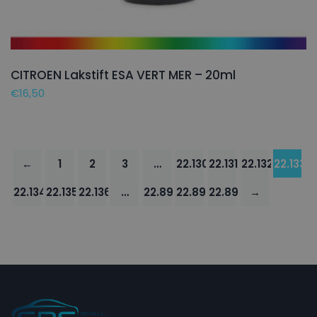
CITROEN Lakstift ESA VERT MER – 20ml
€
16,50
←
1
2
3
…
22.130
22.131
22.132
22.133
22.134
22.135
22.136
…
22.895
22.896
22.897
→