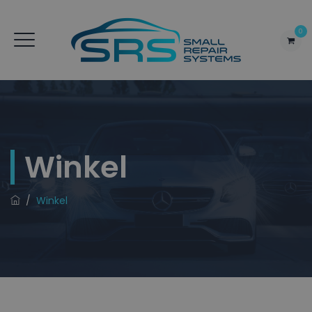
0
Winkel
/
Winkel