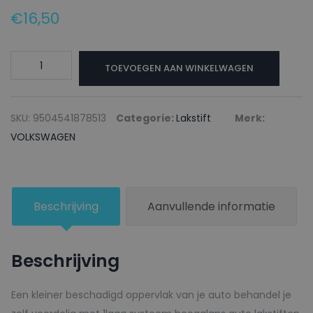
€
16,50
VOLKSWAGEN
TOEVOEGEN AAN WINKELWAGEN
Lakstift
R512
LICHTBLAU
SKU:
9504541878513
Categorie:
Lakstift
Merk:
-
VOLKSWAGEN
20ml
aantal
Beschrijving
Aanvullende informatie
Beschrijving
Een kleiner beschadigd oppervlak van je auto behandel je