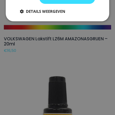
DETAILS WEERGEVEN
VOLKSWAGEN Lakstift LZ6M AMAZONASGRUEN –
20ml
€
16,50